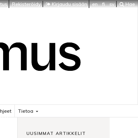
itus
Rekisteröidy
Kirjaudu sisään
en
fi
sv
Hae
ohjeet
Tietoa
HTI
UUSIMMAT ARTIKKELIT