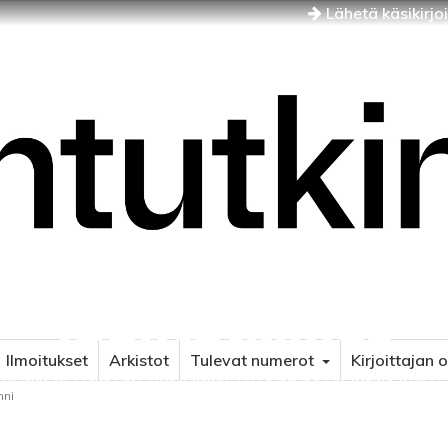
Lähetä käsikirjo
Idäntutkimus
Ilmoitukset
Arkistot
Tulevat numerot
Kirjoittajan 
NÄJÄN JA ITÄISEN EUROOPAN TUTKIMUKSEN AIKAKAUSLE
mni