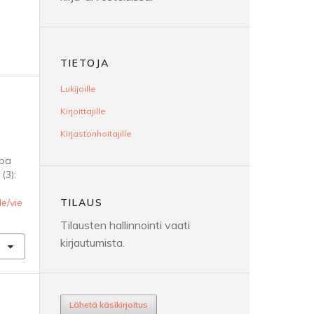
TIETOJA
Lukijoille
Kirjoittajille
Kirjastonhoitajille
ppa
(3):
TILAUS
le/vie
Tilausten hallinnointi vaati
kirjautumista.
Lähetä käsikirjoitus