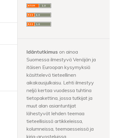
Idäntutkimus
on ainoa
Suomessa ilmestyvä Venäjän ja
itäisen Euroopan kysymyksiä
käsittelevä tieteellinen
aikakausjulkaisu. Lehti ilmestyy
neljä kertaa vuodessa tuhtina
tietopakettina, jossa tutkijat ja
muut alan asiantuntijat
lähestyvät lehden teemaa
tieteellisissä artikkeleissa,
kolumneissa, teemaesseissä ja
kirja-arvosteluissa.