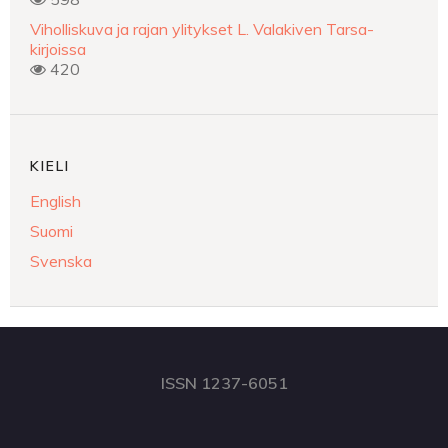
Viholliskuva ja rajan ylitykset L. Valakiven Tarsa-
kirjoissa
420
KIELI
English
Suomi
Svenska
ISSN 1237-6051