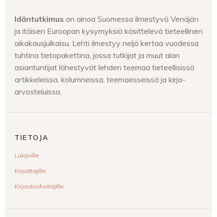
Idäntutkimus
on ainoa Suomessa ilmestyvä Venäjän
ja itäisen Euroopan kysymyksiä käsittelevä tieteellinen
aikakausjulkaisu. Lehti ilmestyy neljä kertaa vuodessa
tuhtina tietopakettina, jossa tutkijat ja muut alan
asiantuntijat lähestyvät lehden teemaa tieteellisissä
artikkeleissa, kolumneissa, teemaesseissä ja kirja-
arvosteluissa.
TIETOJA
Lukijoille
Kirjoittajille
Kirjastonhoitajille