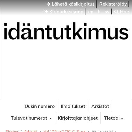
Lähetä käsikirjoitus
Rekisteröidy
Kirjaudu sisään
en
fi
sv
Hae
Idäntutkimus
VENÄJÄN JA ITÄISEN EUROOPAN TUTKIMUKSEN
AIKAKAUSLEHTI
Uusin numero
Ilmoitukset
Arkistot
Tulevat numerot
Kirjoittajan ohjeet
Tietoa
Etusivu
/
Arkistot
/
Vol 17 Nro 2 (2010): Rock
/
Ajankohtaista