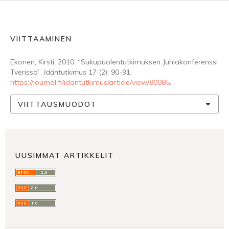
VIITTAAMINEN
Ekonen, Kirsti. 2010. “Sukupuolentutkimuksen Juhlakonferenssi
Tverissä”.
Idäntutkimus
17 (2): 90-91.
https://journal.fi/idantutkimus/article/view/80085
.
VIITTAUSMUODOT
UUSIMMAT ARTIKKELIT