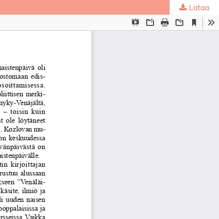
Lataa
ta
.