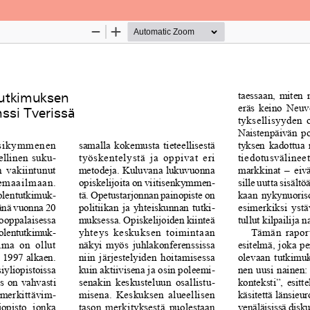
Palvelua ylläpitää
Tieteellisten seurain valtuuskun