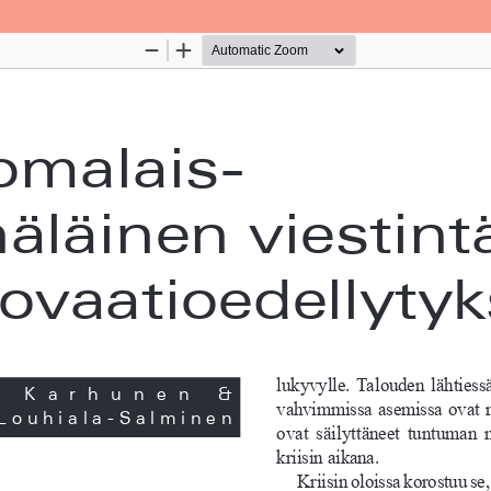
Palvelua ylläpitää
Tieteellisten seurain valtuuskun