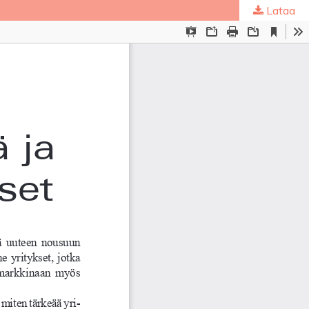
Lataa
ta
.