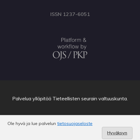
ISSN 1237-6051
Palvelua ylläpitää
Tieteellisten seurain valtuuskunta
.
Ole hyvä ja lue palvelun
tietosuojaseloste
Hyväksyn