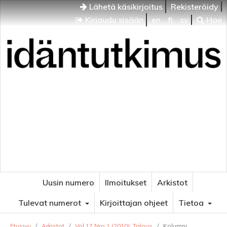
Lähetä käsikirjoitus
Rekisteröidy
Kirjaudu sisään
en
fi
sv
Hae
Idäntutkimus
VENÄJÄN JA ITÄISEN EUROOPAN TUTKIMUKSEN
AIKAKAUSLEHTI
Uusin numero
Ilmoitukset
Arkistot
Tulevat numerot
Kirjoittajan ohjeet
Tietoa
Etusivu
/
Arkistot
/
Vol 17 Nro 1 (2010): Talous
/
Kolumni