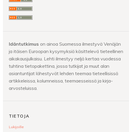
Idäntutkimus
on ainoa Suomessa ilmestyvä Venäjän
ja itäisen Euroopan kysymyksiä käsittelevä tieteellinen
aikakausjulkaisu. Lehti ilmestyy neljä kertaa vuodessa
tuhtina tietopakettina, jossa tutkijat ja muut alan
asiantuntijat lähestyvät lehden teemaa tieteellisissä
artikkeleissa, kolumneissa, teemaesseissä ja kirja-
arvosteluissa.
TIETOJA
Lukijoille