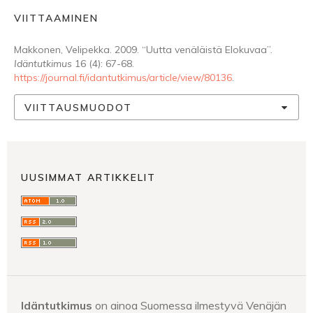
VIITTAAMINEN
Makkonen, Velipekka. 2009. “Uutta venäläistä Elokuvaa”.
Idäntutkimus
16 (4): 67-68.
https://journal.fi/idantutkimus/article/view/80136
.
VIITTAUSMUODOT
UUSIMMAT ARTIKKELIT
Idäntutkimus
on ainoa Suomessa ilmestyvä Venäjän