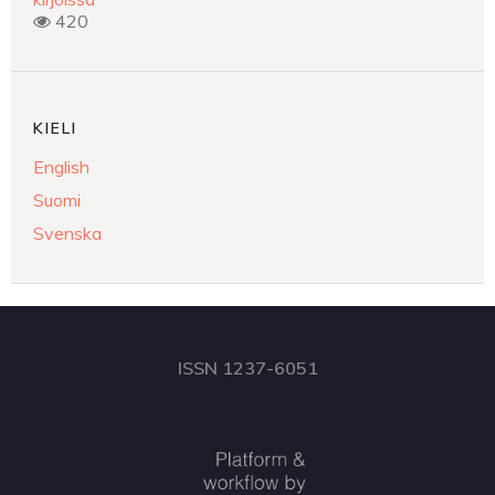
420
KIELI
English
Suomi
Svenska
ISSN 1237-6051