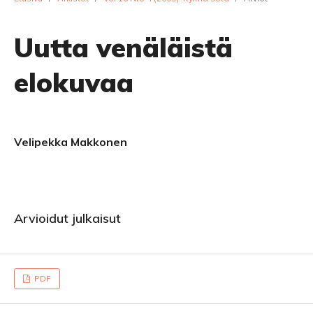
Uutta venäläistä
elokuvaa
Velipekka Makkonen
Arvioidut julkaisut
PDF