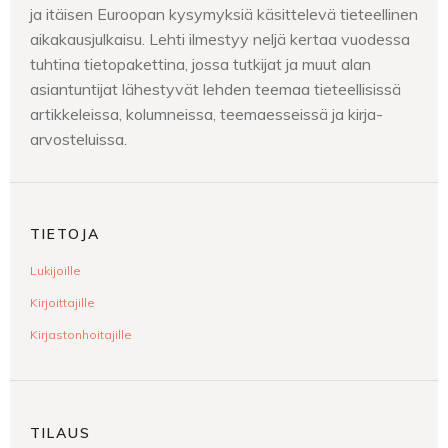
ja itäisen Euroopan kysymyksiä käsittelevä tieteellinen
aikakausjulkaisu. Lehti ilmestyy neljä kertaa vuodessa
tuhtina tietopakettina, jossa tutkijat ja muut alan
asiantuntijat lähestyvät lehden teemaa tieteellisissä
artikkeleissa, kolumneissa, teemaesseissä ja kirja-
arvosteluissa.
TIETOJA
Lukijoille
Kirjoittajille
Kirjastonhoitajille
TILAUS