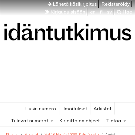
Lähetä käsikirjoitus
Rekisteröidy
Kirjaudu sisään
en
fi
sv
Hae
Idäntutkimus
VENÄJÄN JA ITÄISEN EUROOPAN TUTKIMUKSEN
AIKAKAUSLEHTI
Uusin numero
Ilmoitukset
Arkistot
Tulevat numerot
Kirjoittajan ohjeet
Tietoa
Etusivu
/
Arkistot
/
Vol 16 Nro 4 (2009): Kylmä sota
/
Arviot