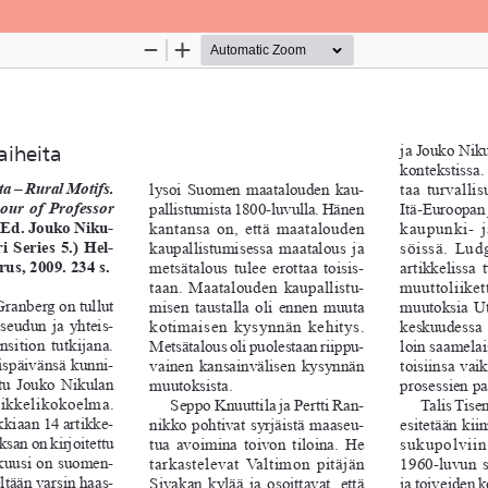
Palvelua ylläpitää
Tieteellisten seurain valtuuskun