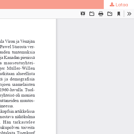
Lataa
ta
.