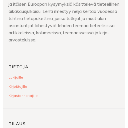
ja itäisen Euroopan kysymyksiä käsittelevä tieteellinen
aikakausjulkaisu. Lehti ilmestyy neljä kertaa vuodessa
tuhtina tietopakettina, jossa tutkijat ja muut alan
asiantuntijat lähestyvät lehden teemaa tieteellisissä
artikkeleissa, kolumneissa, teemaesseissä ja kirja-
arvosteluissa.
TIETOJA
Lukijoille
Kirjoittajille
Kirjastonhoitajille
TILAUS