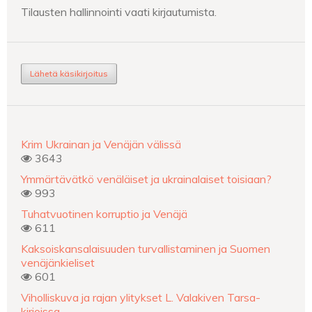
Tilausten hallinnointi vaati kirjautumista.
Lähetä käsikirjoitus
Krim Ukrainan ja Venäjän välissä
3643
Ymmärtävätkö venäläiset ja ukrainalaiset toisiaan?
993
Tuhatvuotinen korruptio ja Venäjä
611
Kaksoiskansalaisuuden turvallistaminen ja Suomen
venäjänkieliset
601
Viholliskuva ja rajan ylitykset L. Valakiven Tarsa-
kirjoissa