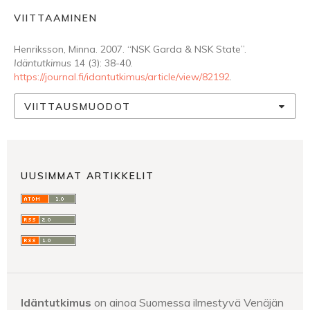
VIITTAAMINEN
Henriksson, Minna. 2007. “NSK Garda & NSK State”.
Idäntutkimus
14 (3): 38-40.
https://journal.fi/idantutkimus/article/view/82192
.
VIITTAUSMUODOT
UUSIMMAT ARTIKKELIT
Idäntutkimus
on ainoa Suomessa ilmestyvä Venäjän