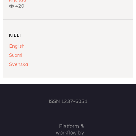
420
KIELI
English
Suomi
Svenska
ISSN 1237-6051