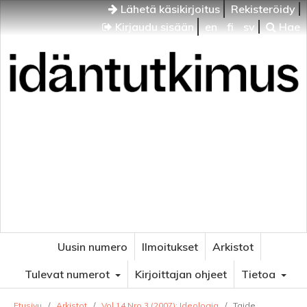
Lähetä käsikirjoitus
Rekisteröidy
Kirjaudu sisään
en
fi
sv
Hae
Idäntutkimus
VENÄJÄN JA ITÄISEN EUROOPAN TUTKIMUKSEN
AIKAKAUSLEHTI
Uusin numero
Ilmoitukset
Arkistot
Tulevat numerot
Kirjoittajan ohjeet
Tietoa
Etusivu
/
Arkistot
/
Vol 14 Nro 3 (2007): Ideologia
/
Taide