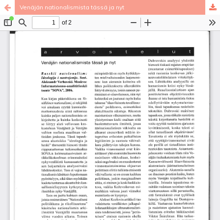
Venäjän nationalismista tässä ja nyt
Palvelua ylläpitää
Tieteellisten seurain valtuuskunta
.