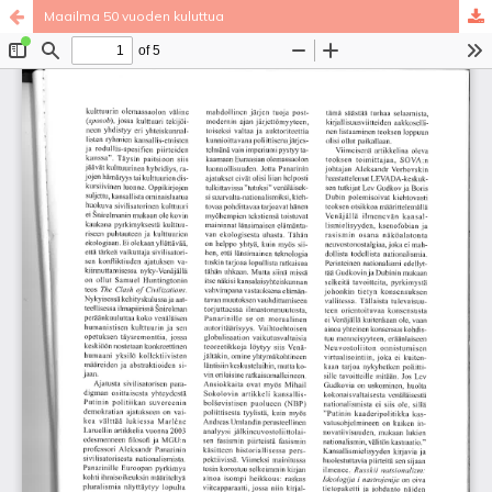
Maailma 50 vuoden kuluttua
Palvelua ylläpitää
Tieteellisten seurain valtuuskunta
.