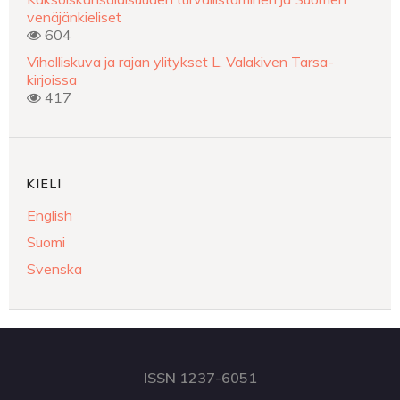
venäjänkieliset
604
Viholliskuva ja rajan ylitykset L. Valakiven Tarsa-
kirjoissa
417
KIELI
English
Suomi
Svenska
ISSN 1237-6051