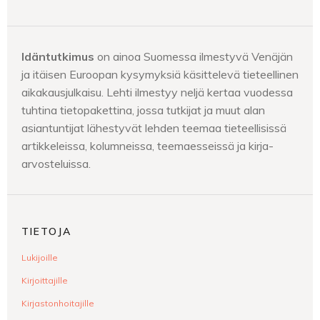
Idäntutkimus
on ainoa Suomessa ilmestyvä Venäjän
ja itäisen Euroopan kysymyksiä käsittelevä tieteellinen
aikakausjulkaisu. Lehti ilmestyy neljä kertaa vuodessa
tuhtina tietopakettina, jossa tutkijat ja muut alan
asiantuntijat lähestyvät lehden teemaa tieteellisissä
artikkeleissa, kolumneissa, teemaesseissä ja kirja-
arvosteluissa.
TIETOJA
Lukijoille
Kirjoittajille
Kirjastonhoitajille