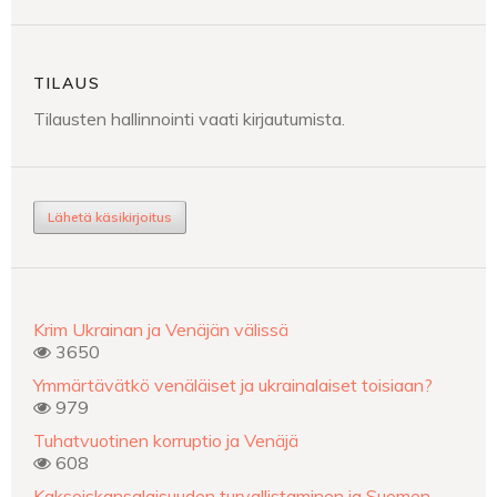
TILAUS
Tilausten hallinnointi vaati kirjautumista.
Lähetä käsikirjoitus
Krim Ukrainan ja Venäjän välissä
3650
Ymmärtävätkö venäläiset ja ukrainalaiset toisiaan?
979
Tuhatvuotinen korruptio ja Venäjä
608
Kaksoiskansalaisuuden turvallistaminen ja Suomen