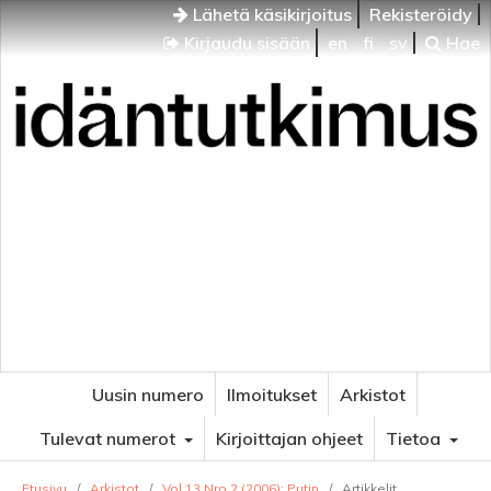
Lähetä käsikirjoitus
Rekisteröidy
Kirjaudu sisään
en
fi
sv
Hae
Idäntutkimus
VENÄJÄN JA ITÄISEN EUROOPAN TUTKIMUKSEN
AIKAKAUSLEHTI
Uusin numero
Ilmoitukset
Arkistot
Tulevat numerot
Kirjoittajan ohjeet
Tietoa
Etusivu
/
Arkistot
/
Vol 13 Nro 2 (2006): Putin
/
Artikkelit