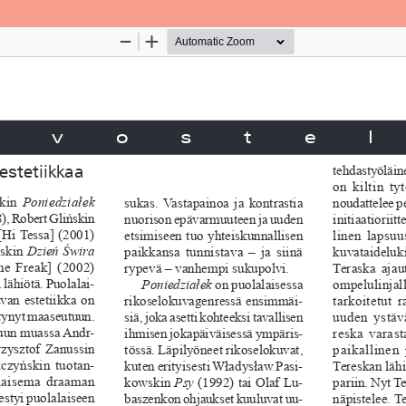
Palvelua ylläpitää
Tieteellisten seurain valtuuskun