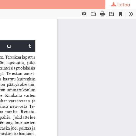
Lataa
ta
.