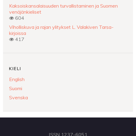
Kaksoiskansalaisuuden turvallistaminen ja Suomen
venäjänkieliset
604
Viholliskuva ja rajan ylitykset L. Valakiven Tarsa-
kirjoissa
417
KIELI
English
Suomi
Svenska
ISSN 1237-6051