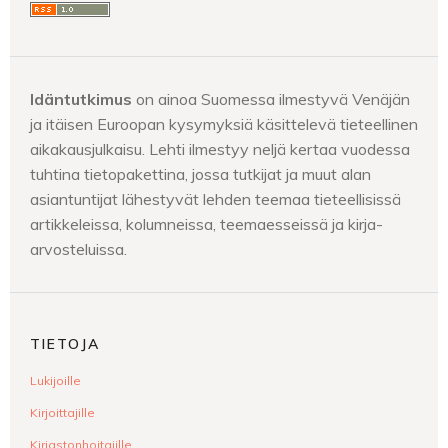
Idäntutkimus
on ainoa Suomessa ilmestyvä Venäjän
ja itäisen Euroopan kysymyksiä käsittelevä tieteellinen
aikakausjulkaisu. Lehti ilmestyy neljä kertaa vuodessa
tuhtina tietopakettina, jossa tutkijat ja muut alan
asiantuntijat lähestyvät lehden teemaa tieteellisissä
artikkeleissa, kolumneissa, teemaesseissä ja kirja-
arvosteluissa.
TIETOJA
Lukijoille
Kirjoittajille
Kirjastonhoitajille