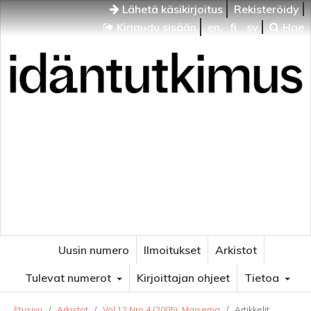
Lähetä käsikirjoitus
Rekisteröidy
Kirjaudu sisään
en
fi
sv
Hae
Idäntutkimus
VENÄJÄN JA ITÄISEN EUROOPAN TUTKIMUKSEN
AIKAKAUSLEHTI
Uusin numero
Ilmoitukset
Arkistot
Tulevat numerot
Kirjoittajan ohjeet
Tietoa
Etusivu
/
Arkistot
/
Vol 12 Nro 4 (2005): Maisema
/
Artikkelit