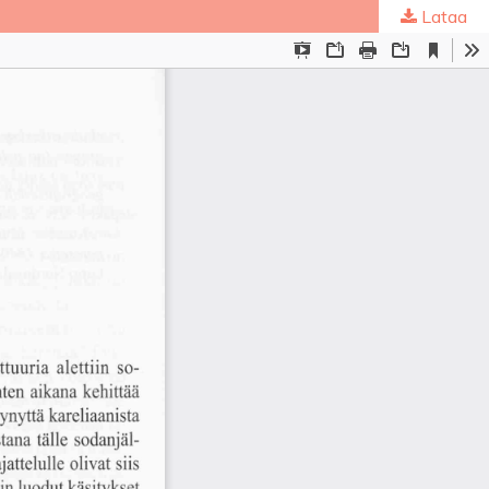
Lataa
ta
.