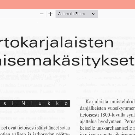
Palvelua ylläpitää
Tieteellisten seurain valtuuskun