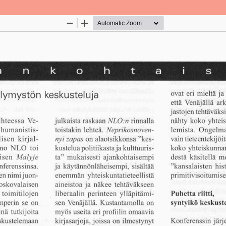
Palvelua ylläpitää
Tieteellisten seurain valtuuskun