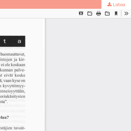
Lataa
ta
.