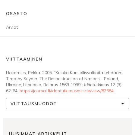
OSASTO
Arviot
VIITTAAMINEN
Hakamies, Pekka. 2005. “Kuinka Kansallisvaltioita tehdään:
Timothy Snyder: The Reconstruction of Nations - Poland,
Ukraine, Lithuania, Belarus 1569-1999”.
Idäntutkimus
12 (3):
62-64.
https://journal.fi/idantutkimus/article/view/82584
.
VIITTAUSMUODOT
UUSIMMAT ARTIKKELIT