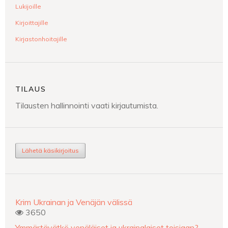
Lukijoille
Kirjoittajille
Kirjastonhoitajille
TILAUS
Tilausten hallinnointi vaati kirjautumista.
Lähetä käsikirjoitus
Krim Ukrainan ja Venäjän välissä
3650
Ymmärtävätkö venäläiset ja ukrainalaiset toisiaan?