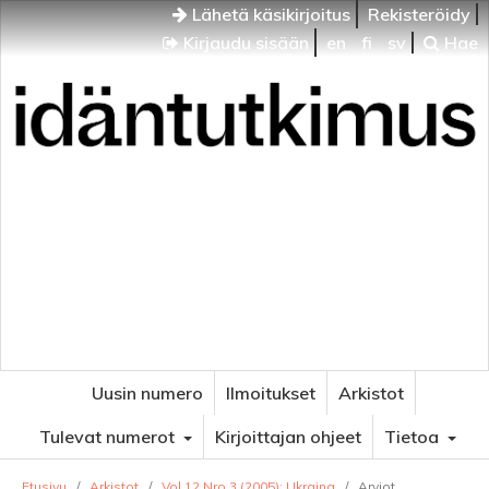
Lähetä käsikirjoitus
Rekisteröidy
Kirjaudu sisään
en
fi
sv
Hae
Idäntutkimus
VENÄJÄN JA ITÄISEN EUROOPAN TUTKIMUKSEN
AIKAKAUSLEHTI
Uusin numero
Ilmoitukset
Arkistot
Tulevat numerot
Kirjoittajan ohjeet
Tietoa
Etusivu
/
Arkistot
/
Vol 12 Nro 3 (2005): Ukraina
/
Arviot