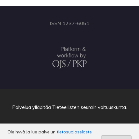
ISSN 1237-6051
Palvelua ylläpitää
Tieteellisten seurain valtuuskunta
.
Ole hyvä ja lue palvelun
tietosuojaseloste