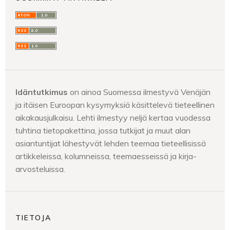
Idäntutkimus
on ainoa Suomessa ilmestyvä Venäjän
ja itäisen Euroopan kysymyksiä käsittelevä tieteellinen
aikakausjulkaisu. Lehti ilmestyy neljä kertaa vuodessa
tuhtina tietopakettina, jossa tutkijat ja muut alan
asiantuntijat lähestyvät lehden teemaa tieteellisissä
artikkeleissa, kolumneissa, teemaesseissä ja kirja-
arvosteluissa.
TIETOJA