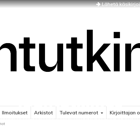
Lähetä käsikirjo
Idäntutkimus
Ilmoitukset
Arkistot
Tulevat numerot
Kirjoittajan 
NÄJÄN JA ITÄISEN EUROOPAN TUTKIMUKSEN AIKAKAUSLE
iot