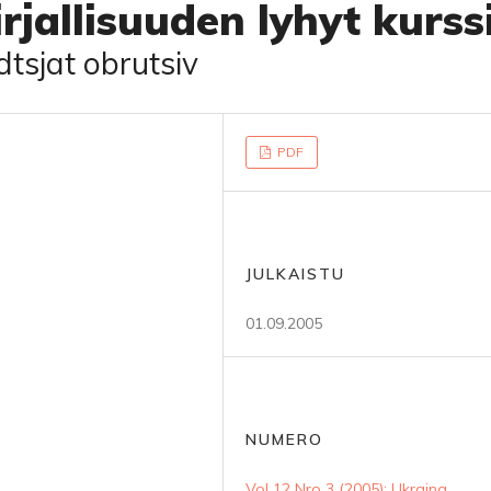
rjallisuuden lyhyt kurss
tsjat obrutsiv
PDF
JULKAISTU
01.09.2005
NUMERO
Vol 12 Nro 3 (2005): Ukraina