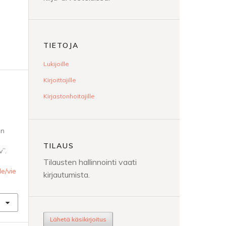
TIETOJA
Lukijoille
Kirjoittajille
Kirjastonhoitajille
en
TILAUS
”.
Tilausten hallinnointi vaati
le/vie
kirjautumista.
Lähetä käsikirjoitus