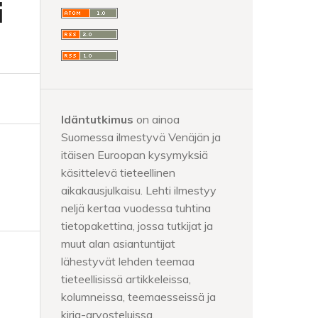
i
Idäntutkimus
on ainoa
Suomessa ilmestyvä Venäjän ja
itäisen Euroopan kysymyksiä
käsittelevä tieteellinen
aikakausjulkaisu. Lehti ilmestyy
neljä kertaa vuodessa tuhtina
tietopakettina, jossa tutkijat ja
muut alan asiantuntijat
lähestyvät lehden teemaa
tieteellisissä artikkeleissa,
kolumneissa, teemaesseissä ja
kirja-arvosteluissa.