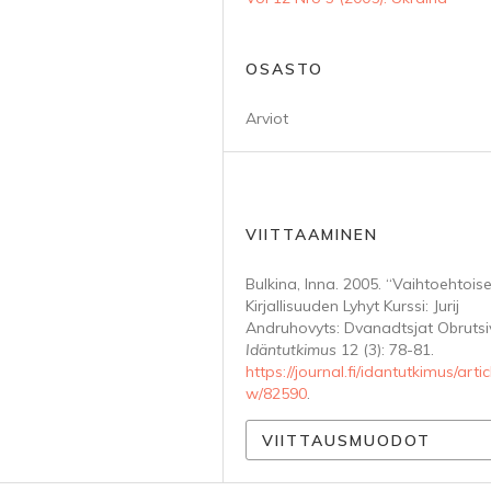
OSASTO
Arviot
VIITTAAMINEN
Bulkina, Inna. 2005. “Vaihtoehtois
Kirjallisuuden Lyhyt Kurssi: Jurij
Andruhovyts: Dvanadtsjat Obrutsiv
Idäntutkimus
12 (3): 78-81.
https://journal.fi/idantutkimus/artic
w/82590
.
VIITTAUSMUODOT