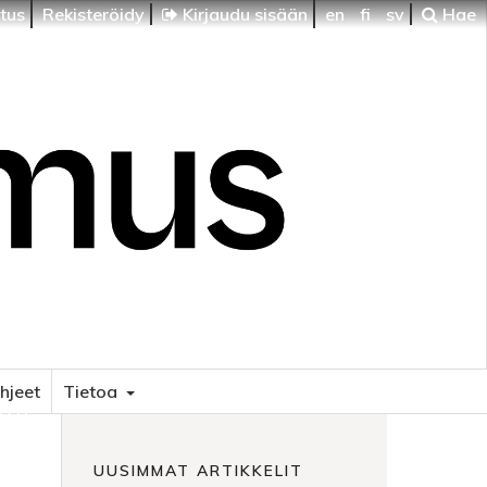
itus
Rekisteröidy
Kirjaudu sisään
en
fi
sv
Hae
ohjeet
Tietoa
HTI
UUSIMMAT ARTIKKELIT