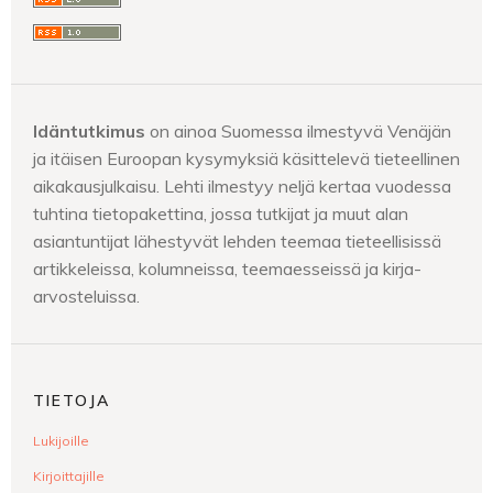
Idäntutkimus
on ainoa Suomessa ilmestyvä Venäjän
ja itäisen Euroopan kysymyksiä käsittelevä tieteellinen
aikakausjulkaisu. Lehti ilmestyy neljä kertaa vuodessa
tuhtina tietopakettina, jossa tutkijat ja muut alan
asiantuntijat lähestyvät lehden teemaa tieteellisissä
artikkeleissa, kolumneissa, teemaesseissä ja kirja-
arvosteluissa.
TIETOJA
Lukijoille
Kirjoittajille