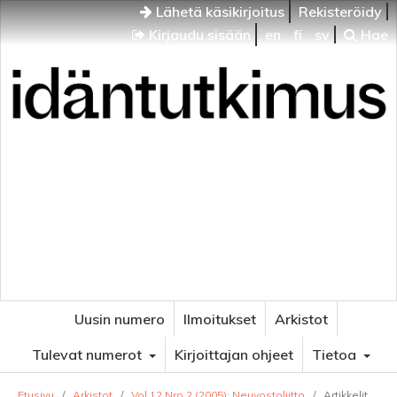
Lähetä käsikirjoitus
Rekisteröidy
Kirjaudu sisään
en
fi
sv
Hae
Idäntutkimus
VENÄJÄN JA ITÄISEN EUROOPAN TUTKIMUKSEN
AIKAKAUSLEHTI
Uusin numero
Ilmoitukset
Arkistot
Tulevat numerot
Kirjoittajan ohjeet
Tietoa
Etusivu
/
Arkistot
/
Vol 12 Nro 2 (2005): Neuvostoliitto
/
Artikkelit