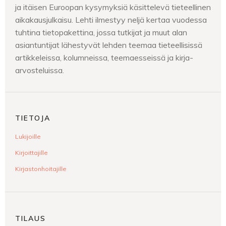
ja itäisen Euroopan kysymyksiä käsittelevä tieteellinen
aikakausjulkaisu. Lehti ilmestyy neljä kertaa vuodessa
tuhtina tietopakettina, jossa tutkijat ja muut alan
asiantuntijat lähestyvät lehden teemaa tieteellisissä
artikkeleissa, kolumneissa, teemaesseissä ja kirja-
arvosteluissa.
TIETOJA
Lukijoille
Kirjoittajille
Kirjastonhoitajille
TILAUS