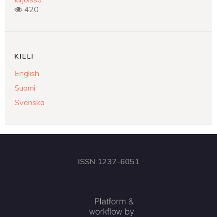
420
KIELI
English
Suomi
Svenska
ISSN 1237-6051