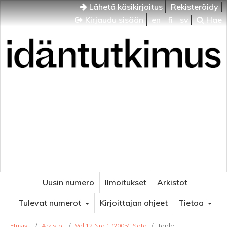
Lähetä käsikirjoitus
Rekisteröidy
Kirjaudu sisään
en
fi
sv
Hae
Idäntutkimus
VENÄJÄN JA ITÄISEN EUROOPAN TUTKIMUKSEN
AIKAKAUSLEHTI
Uusin numero
Ilmoitukset
Arkistot
Tulevat numerot
Kirjoittajan ohjeet
Tietoa
Etusivu
/
Arkistot
/
Vol 12 Nro 1 (2005): Sota
/
Taide