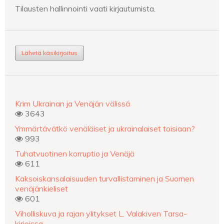
Tilausten hallinnointi vaati kirjautumista.
Lähetä käsikirjoitus
Krim Ukrainan ja Venäjän välissä
3643
Ymmärtävätkö venäläiset ja ukrainalaiset toisiaan?
993
Tuhatvuotinen korruptio ja Venäjä
611
Kaksoiskansalaisuuden turvallistaminen ja Suomen
venäjänkieliset
601
Viholliskuva ja rajan ylitykset L. Valakiven Tarsa-
kirjoissa