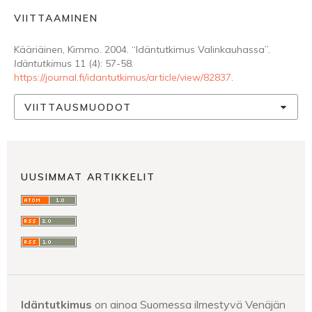
VIITTAAMINEN
Kääriäinen, Kimmo. 2004. “Idäntutkimus Valinkauhassa”.
Idäntutkimus
11 (4): 57-58.
https://journal.fi/idantutkimus/article/view/82837
.
VIITTAUSMUODOT
UUSIMMAT ARTIKKELIT
Idäntutkimus
on ainoa Suomessa ilmestyvä Venäjän