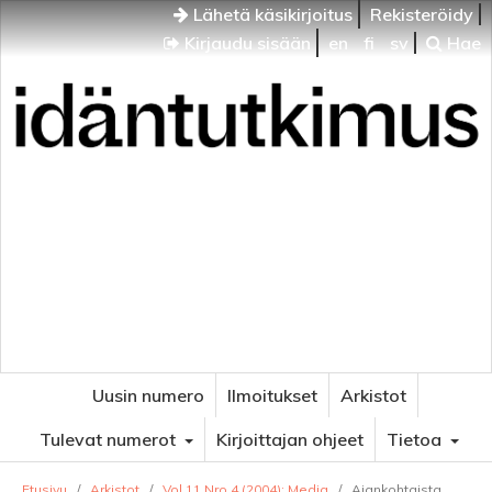
Lähetä käsikirjoitus
Rekisteröidy
Kirjaudu sisään
en
fi
sv
Hae
Idäntutkimus
VENÄJÄN JA ITÄISEN EUROOPAN TUTKIMUKSEN
AIKAKAUSLEHTI
Uusin numero
Ilmoitukset
Arkistot
Tulevat numerot
Kirjoittajan ohjeet
Tietoa
Etusivu
/
Arkistot
/
Vol 11 Nro 4 (2004): Media
/
Ajankohtaista