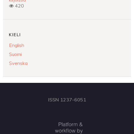
420
KIELI
English
Suomi
Svenska
ISSN 1237-6051