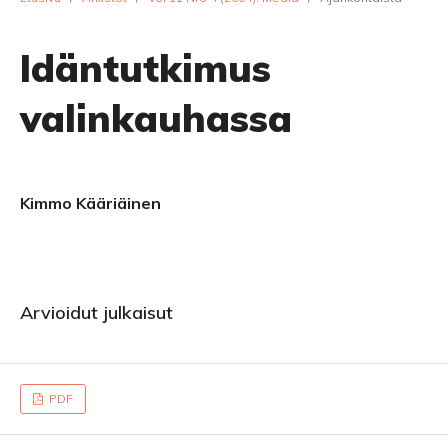
Idäntutkimus
valinkauhassa
Kimmo Kääriäinen
Arvioidut julkaisut
PDF