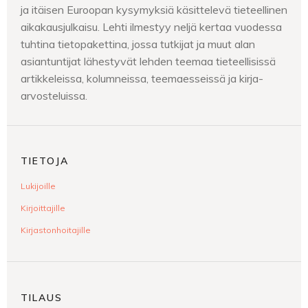
ja itäisen Euroopan kysymyksiä käsittelevä tieteellinen
aikakausjulkaisu. Lehti ilmestyy neljä kertaa vuodessa
tuhtina tietopakettina, jossa tutkijat ja muut alan
asiantuntijat lähestyvät lehden teemaa tieteellisissä
artikkeleissa, kolumneissa, teemaesseissä ja kirja-
arvosteluissa.
TIETOJA
Lukijoille
Kirjoittajille
Kirjastonhoitajille
TILAUS