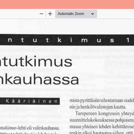
Palvelua ylläpitää
Tieteellisten seurain valtuuskun