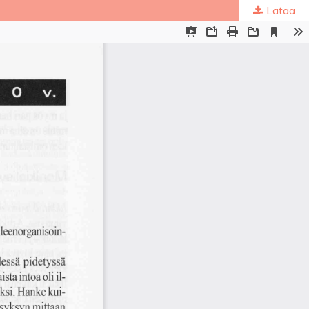
Lataa
ta
.