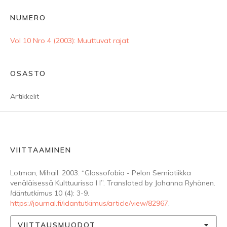
NUMERO
Vol 10 Nro 4 (2003): Muuttuvat rajat
OSASTO
Artikkelit
VIITTAAMINEN
Lotman, Mihail. 2003. “Glossofobia - Pelon Semiotiikka
venäläisessä Kulttuurissa I I”. Translated by Johanna Ryhänen.
Idäntutkimus
10 (4): 3-9.
https://journal.fi/idantutkimus/article/view/82967
.
VIITTAUSMUODOT