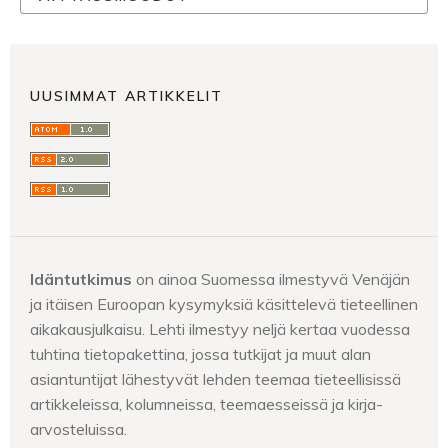
UUSIMMAT ARTIKKELIT
Idäntutkimus
on ainoa Suomessa ilmestyvä Venäjän
ja itäisen Euroopan kysymyksiä käsittelevä tieteellinen
aikakausjulkaisu. Lehti ilmestyy neljä kertaa vuodessa
tuhtina tietopakettina, jossa tutkijat ja muut alan
asiantuntijat lähestyvät lehden teemaa tieteellisissä
artikkeleissa, kolumneissa, teemaesseissä ja kirja-
arvosteluissa.