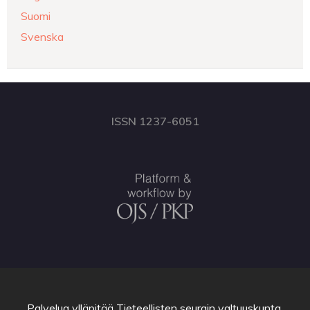
Suomi
Svenska
ISSN 1237-6051
Palvelua ylläpitää
Tieteellisten seurain valtuuskunta
.