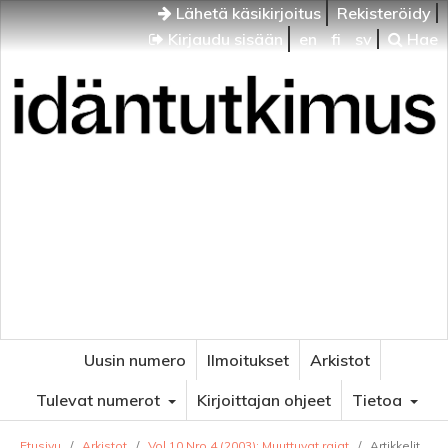
Lähetä käsikirjoitus
Rekisteröidy
Kirjaudu sisään
en
fi
sv
Hae
Idäntutkimus
VENÄJÄN JA ITÄISEN EUROOPAN TUTKIMUKSEN
AIKAKAUSLEHTI
Uusin numero
Ilmoitukset
Arkistot
Tulevat numerot
Kirjoittajan ohjeet
Tietoa
Etusivu
/
Arkistot
/
Vol 10 Nro 4 (2003): Muuttuvat rajat
/
Artikkelit