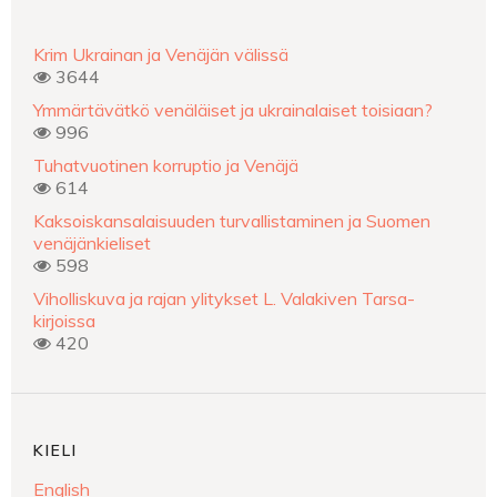
Krim Ukrainan ja Venäjän välissä
3644
Ymmärtävätkö venäläiset ja ukrainalaiset toisiaan?
996
Tuhatvuotinen korruptio ja Venäjä
614
Kaksoiskansalaisuuden turvallistaminen ja Suomen
venäjänkieliset
598
Viholliskuva ja rajan ylitykset L. Valakiven Tarsa-
kirjoissa
420
KIELI
English