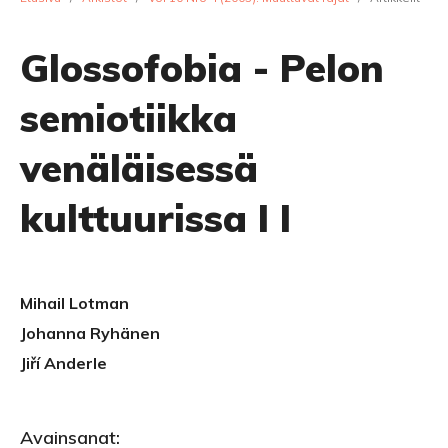
Glossofobia - Pelon
semiotiikka
venäläisessä
kulttuurissa I I
Mihail Lotman
Johanna Ryhänen
Jiří Anderle
Avainsanat: