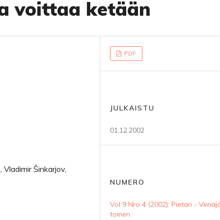
ua voittaa ketään
PDF
JULKAISTU
01.12.2002
, Vladimir Šinkarjov,
NUMERO
Vol 9 Nro 4 (2002): Pietari - Venäj
toinen