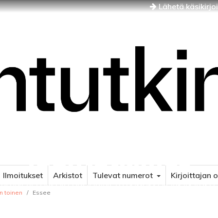
Lähetä käsikirjo
Idäntutkimus
Ilmoitukset
Arkistot
Tulevat numerot
Kirjoittajan 
NÄJÄN JA ITÄISEN EUROOPAN TUTKIMUKSEN AIKAKAUSLE
än toinen
/
Essee