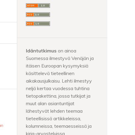
Idäntutkimus
on ainoa
Suomessa ilmestyvä Venäjän ja
itäisen Euroopan kysymyksiä
käsittelevä tieteellinen
aikakausjulkaisu. Lehti ilmestyy
neljä kertaa vuodessa tuhtina
tietopakettina, jossa tutkijat ja
muut alan asiantuntijat
lähestyvät lehden teemaa
tieteellisissä artikkeleissa,
än
kolumneissa, teemaesseissä ja
kirja-arvosteluissa.