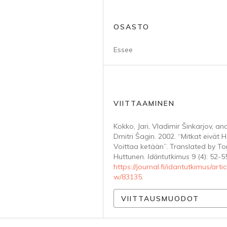
OSASTO
Essee
VIITTAAMINEN
Kokko, Jari, Vladimir Šinkarjov, an
Dmitri Šagin. 2002. “Mitkat eivät 
Voittaa ketään”. Translated by T
Huttunen.
Idäntutkimus
9 (4): 52-5
https://journal.fi/idantutkimus/artic
w/83135
.
VIITTAUSMUODOT