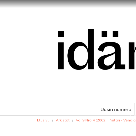
Uusin numero
VE
Etusivu
/
Arkistot
/
Vol 9 Nro 4 (2002): Pietari - Venäj