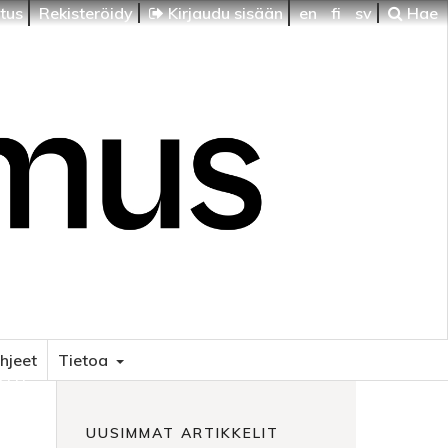
itus
Rekisteröidy
Kirjaudu sisään
en
fi
sv
Hae
ohjeet
Tietoa
HTI
UUSIMMAT ARTIKKELIT