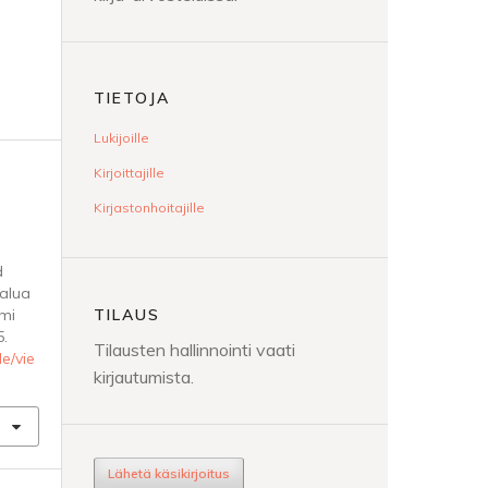
TIETOJA
Lukijoille
Kirjoittajille
Kirjastonhoitajille
d
Halua
TILAUS
omi
5.
Tilausten hallinnointi vaati
le/vie
kirjautumista.
Lähetä käsikirjoitus