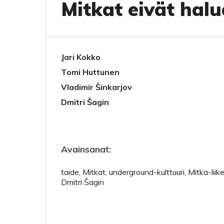
Mitkat eivät hal
Jari Kokko
Tomi Huttunen
Vladimir Šinkarjov
Dmitri Šagin
Avainsanat:
taide, Mitkat, underground-kulttuuri, Mitka-liike
Dmitri Šagin