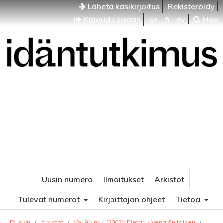
Lähetä käsikirjoitus
Rekisteröidy
Kirjaudu sisään
en
fi
sv
Hae
Idäntutkimus
VENÄJÄN JA ITÄISEN EUROOPAN TUTKIMUKSEN
AIKAKAUSLEHTI
Uusin numero
Ilmoitukset
Arkistot
Tulevat numerot
Kirjoittajan ohjeet
Tietoa
Etusivu
/
Arkistot
/
Vol 9 Nro 4 (2002): Pietari - Venäjän toinen
/