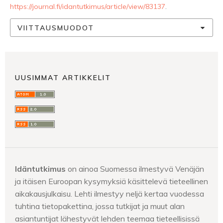
https://journal.fi/idantutkimus/article/view/83137
.
VIITTAUSMUODOT
UUSIMMAT ARTIKKELIT
Idäntutkimus
on ainoa Suomessa ilmestyvä Venäjän
ja itäisen Euroopan kysymyksiä käsittelevä tieteellinen
aikakausjulkaisu. Lehti ilmestyy neljä kertaa vuodessa
tuhtina tietopakettina, jossa tutkijat ja muut alan
asiantuntijat lähestyvät lehden teemaa tieteellisissä