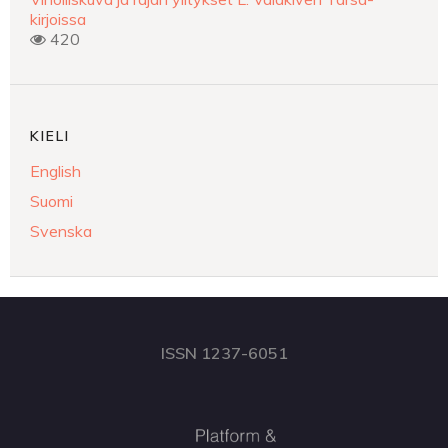
kirjoissa
420
KIELI
English
Suomi
Svenska
ISSN 1237-6051