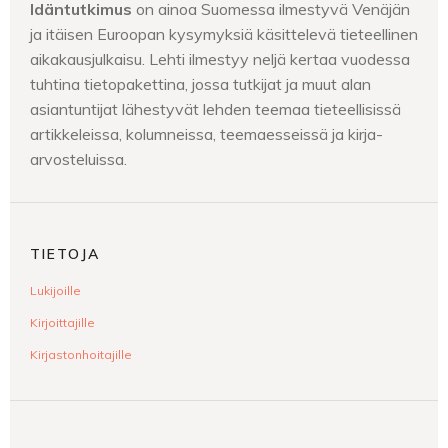
Idäntutkimus
on ainoa Suomessa ilmestyvä Venäjän
ja itäisen Euroopan kysymyksiä käsittelevä tieteellinen
aikakausjulkaisu. Lehti ilmestyy neljä kertaa vuodessa
tuhtina tietopakettina, jossa tutkijat ja muut alan
asiantuntijat lähestyvät lehden teemaa tieteellisissä
artikkeleissa, kolumneissa, teemaesseissä ja kirja-
arvosteluissa.
TIETOJA
Lukijoille
Kirjoittajille
Kirjastonhoitajille