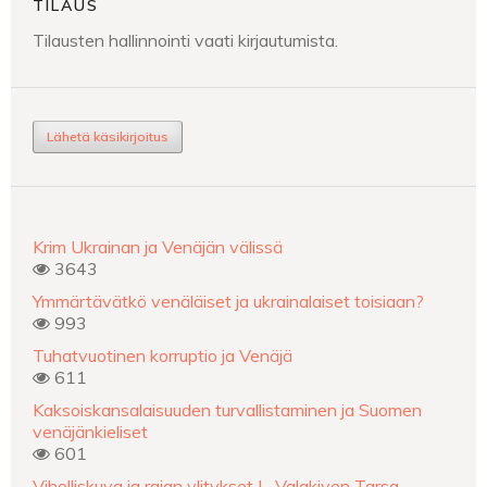
TILAUS
Tilausten hallinnointi vaati kirjautumista.
Lähetä käsikirjoitus
Krim Ukrainan ja Venäjän välissä
3643
Ymmärtävätkö venäläiset ja ukrainalaiset toisiaan?
993
Tuhatvuotinen korruptio ja Venäjä
611
Kaksoiskansalaisuuden turvallistaminen ja Suomen
venäjänkieliset
601
Viholliskuva ja rajan ylitykset L. Valakiven Tarsa-