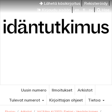
Lähetä käsikirjoitus
Rekisteröidy
Kirjaudu sisään
en
fi
sv
Hae
Idäntutkimus
VENÄJÄN JA ITÄISEN EUROOPAN TUTKIMUKSEN
AIKAKAUSLEHTI
Uusin numero
Ilmoitukset
Arkistot
Tulevat numerot
Kirjoittajan ohjeet
Tietoa
Etusivu
/
Arkistot
/
Vol 9 Nro 4 (2002): Pietari - Venäjän toinen
/