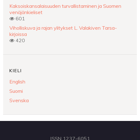
Kaksoiskansalaisuuden turvallistaminen ja Suomen
venäjänkieliset
601
Viholliskuva ja rajan ylitykset L. Valakiven Tarsa-
kirjoissa
420
KIELI
English
Suomi
Svenska
ISSN 1237-6051