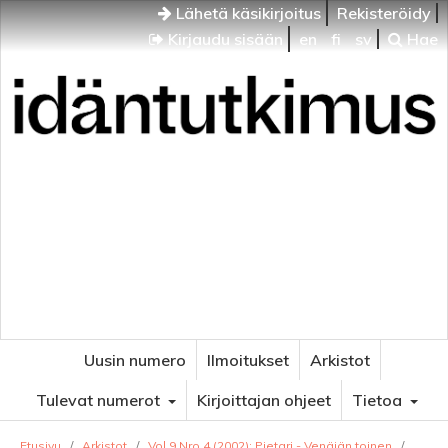
Lähetä käsikirjoitus
Rekisteröidy
Kirjaudu sisään
en
fi
sv
Hae
Idäntutkimus
VENÄJÄN JA ITÄISEN EUROOPAN TUTKIMUKSEN
AIKAKAUSLEHTI
Uusin numero
Ilmoitukset
Arkistot
Tulevat numerot
Kirjoittajan ohjeet
Tietoa
Etusivu
/
Arkistot
/
Vol 9 Nro 4 (2002): Pietari - Venäjän toinen
/