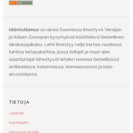
Idäntutkimus
on ainoa Suomessa ilmestyvä Venäjän
ja itäisen Euroopan kysymyksiä käsittelevä tieteellinen
aikakausjulkaisu. Lehti ilmestyy neljä kertaa vuodessa
tuhtina tietopakettina, jossa tutkijat ja muut alan
asiantuntijat lähestyvät lehden teemaa tieteellisissä
artikkeleissa, kolumneissa, teemaesseissä ja kirja-
arvosteluissa.
TIETOJA
Lukijoille
Kirjoittajille
Kirjastonhoitajille