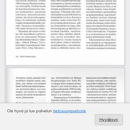
Ole hyvä ja lue palvelun
tietosuojaseloste
Hyväksyn