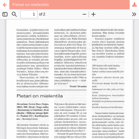
Pietari on mielentila
Palvelua ylläpitää
Tieteellisten seurain valtuuskunta
.