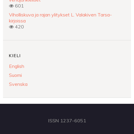
601
Viholliskuva ja rajan ylitykset L. Valakiven Tarsa-
kirjoissa
420
KIELI
English
Suomi
Svenska
ISSN 1237-6051