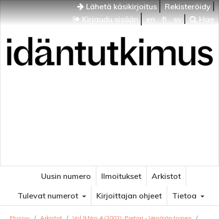
Lähetä käsikirjoitus
Rekisteröidy
Kirjaudu sisään
en
fi
sv
Hae
Idäntutkimus
VENÄJÄN JA ITÄISEN EUROOPAN TUTKIMUKSEN
AIKAKAUSLEHTI
Uusin numero
Ilmoitukset
Arkistot
Tulevat numerot
Kirjoittajan ohjeet
Tietoa
Etusivu
/
Arkistot
/
Vol 9 Nro 4 (2002): Pietari - Venäjän toinen
/