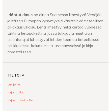
Idäntutkimus
on ainoa Suomessa ilmestyvä Venäjän
ja itäisen Euroopan kysymyksiä käsittelevä tieteellinen
aikakausjulkaisu. Lehti ilmestyy neljä kertaa vuodessa
tuhtina tietopakettina, jossa tutkijat ja muut alan
asiantuntijat lähestyvät lehden teemaa tieteellisissä
artikkeleissa, kolumneissa, teemaesseissä ja kirja-
arvosteluissa.
TIETOJA
Lukijoille
Kirjoittajille
Kirjastonhoitajille