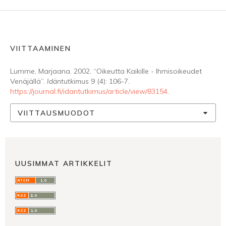
VIITTAAMINEN
Lumme, Marjaana. 2002. “Oikeutta Kaikille - Ihmisoikeudet
Venäjällä”.
Idäntutkimus
9 (4): 106-7.
https://journal.fi/idantutkimus/article/view/83154
.
VIITTAUSMUODOT
UUSIMMAT ARTIKKELIT