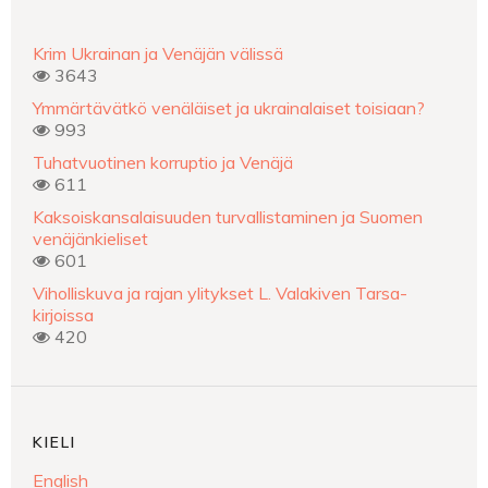
Krim Ukrainan ja Venäjän välissä
3643
Ymmärtävätkö venäläiset ja ukrainalaiset toisiaan?
993
Tuhatvuotinen korruptio ja Venäjä
611
Kaksoiskansalaisuuden turvallistaminen ja Suomen
venäjänkieliset
601
Viholliskuva ja rajan ylitykset L. Valakiven Tarsa-
kirjoissa
420
KIELI
English