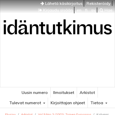
Lähetä käsikirjoitus
Rekisteröidy
Kirjaudu sisään
en
fi
sv
Hae
Idäntutkimus
VENÄJÄN JA ITÄISEN EUROOPAN TUTKIMUKSEN
AIKAKAUSLEHTI
Uusin numero
Ilmoitukset
Arkistot
Tulevat numerot
Kirjoittajan ohjeet
Tietoa
Etusivu
/
Arkistot
/
Vol 9 Nro 3 (2002): Toinen Eurooppa
/
Kolumni