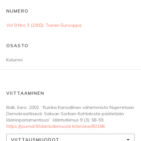
NUMERO
Vol 9 Nro 3 (2002): Toinen Eurooppa
OSASTO
Kolumni
VIITTAAMINEN
Balk, Eero. 2002. “Kuinka Kansallinen vähemmistö Nujerretaan
Demokraattisesti: Saksan Sorbien Kohtalosta päätetään
lääninparlamentissa”.
Idäntutkimus
9 (3): 58-59.
https://journal.fi/idantutkimus/article/view/83168
.
VIITTAUSMUODOT