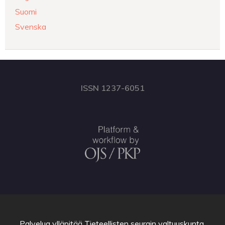
Suomi
Svenska
ISSN 1237-6051
Palvelua ylläpitää
Tieteellisten seurain valtuuskunta
.