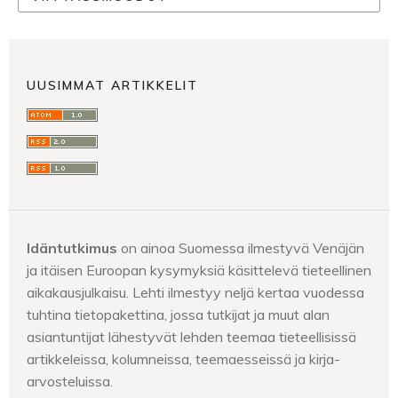
UUSIMMAT ARTIKKELIT
Idäntutkimus
on ainoa Suomessa ilmestyvä Venäjän
ja itäisen Euroopan kysymyksiä käsittelevä tieteellinen
aikakausjulkaisu. Lehti ilmestyy neljä kertaa vuodessa
tuhtina tietopakettina, jossa tutkijat ja muut alan
asiantuntijat lähestyvät lehden teemaa tieteellisissä
artikkeleissa, kolumneissa, teemaesseissä ja kirja-
arvosteluissa.