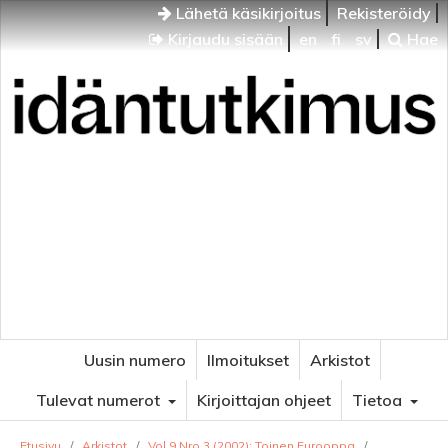
Lähetä käsikirjoitus
Rekisteröidy
Kirjaudu sisään
en
fi
sv
Hae
Idäntutkimus
VENÄJÄN JA ITÄISEN EUROOPAN TUTKIMUKSEN
AIKAKAUSLEHTI
Uusin numero
Ilmoitukset
Arkistot
Tulevat numerot
Kirjoittajan ohjeet
Tietoa
Etusivu
/
Arkistot
/
Vol 9 Nro 3 (2002): Toinen Eurooppa
/