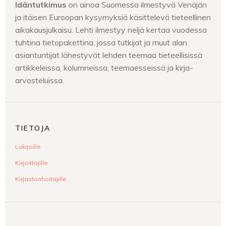
Idäntutkimus
on ainoa Suomessa ilmestyvä Venäjän
ja itäisen Euroopan kysymyksiä käsittelevä tieteellinen
aikakausjulkaisu. Lehti ilmestyy neljä kertaa vuodessa
tuhtina tietopakettina, jossa tutkijat ja muut alan
asiantuntijat lähestyvät lehden teemaa tieteellisissä
artikkeleissa, kolumneissa, teemaesseissä ja kirja-
arvosteluissa.
TIETOJA
Lukijoille
Kirjoittajille
Kirjastonhoitajille