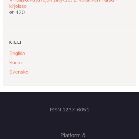
kirjoissa
420
KIELI
English
Suomi
Svenska
ISSN 1237-6051