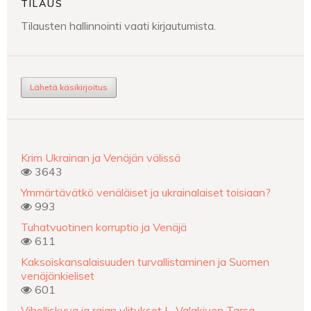
TILAUS
Tilausten hallinnointi vaati kirjautumista.
Lähetä käsikirjoitus
Krim Ukrainan ja Venäjän välissä
3643
Ymmärtävätkö venäläiset ja ukrainalaiset toisiaan?
993
Tuhatvuotinen korruptio ja Venäjä
611
Kaksoiskansalaisuuden turvallistaminen ja Suomen
venäjänkieliset
601
Viholliskuva ja rajan ylitykset L. Valakiven Tarsa-