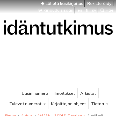
Lähetä käsikirjoitus
Rekisteröidy
Kirjaudu sisään
en
fi
sv
Hae
Idäntutkimus
VENÄJÄN JA ITÄISEN EUROOPAN TUTKIMUKSEN
AIKAKAUSLEHTI
Uusin numero
Ilmoitukset
Arkistot
Tulevat numerot
Kirjoittajan ohjeet
Tietoa
Etusivu
/
Arkistot
/
Vol 26 Nro 3 (2019): Turvallisuus
/
Artikkelit