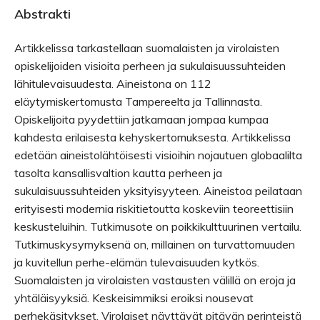
Abstrakti
Artikkelissa tarkastellaan suomalaisten ja virolaisten
opiskelijoiden visioita perheen ja sukulaisuussuhteiden
lähitulevaisuudesta. Aineistona on 112
eläytymiskertomusta Tampereelta ja Tallinnasta.
Opiskelijoita pyydettiin jatkamaan jompaa kumpaa
kahdesta erilaisesta kehyskertomuksesta. Artikkelissa
edetään aineistolähtöisesti visioihin nojautuen globaalilta
tasolta kansallisvaltion kautta perheen ja
sukulaisuussuhteiden yksityisyyteen. Aineistoa peilataan
erityisesti modernia riskitietoutta koskeviin teoreettisiin
keskusteluihin. Tutkimusote on poikkikulttuurinen vertailu.
Tutkimuskysymyksenä on, millainen on turvattomuuden
ja kuvitellun perhe-elämän tulevaisuuden kytkös.
Suomalaisten ja virolaisten vastausten välillä on eroja ja
yhtäläisyyksiä. Keskeisimmiksi eroiksi nousevat
perhekäsitykset. Virolaiset näyttävät pitävän perinteistä