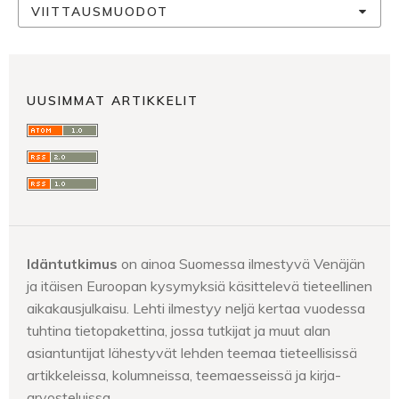
VIITTAUSMUODOT
UUSIMMAT ARTIKKELIT
Idäntutkimus
on ainoa Suomessa ilmestyvä Venäjän
ja itäisen Euroopan kysymyksiä käsittelevä tieteellinen
aikakausjulkaisu. Lehti ilmestyy neljä kertaa vuodessa
tuhtina tietopakettina, jossa tutkijat ja muut alan
asiantuntijat lähestyvät lehden teemaa tieteellisissä
artikkeleissa, kolumneissa, teemaesseissä ja kirja-
arvosteluissa.