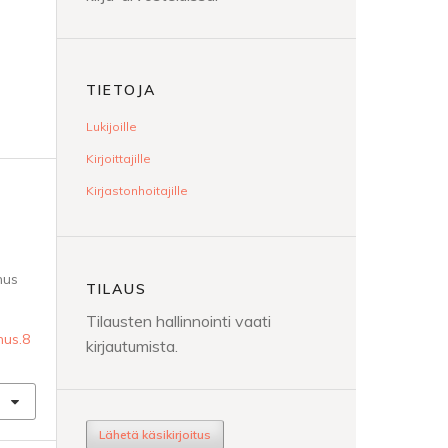
TIETOJA
Lukijoille
Kirjoittajille
Kirjastonhoitajille
mus
TILAUS
Tilausten hallinnointi vaati
mus.8
kirjautumista.
Lähetä käsikirjoitus