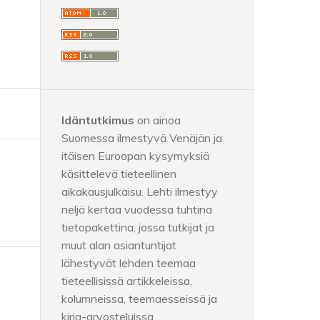
Idäntutkimus
on ainoa
Suomessa ilmestyvä Venäjän ja
itäisen Euroopan kysymyksiä
käsittelevä tieteellinen
aikakausjulkaisu. Lehti ilmestyy
neljä kertaa vuodessa tuhtina
tietopakettina, jossa tutkijat ja
muut alan asiantuntijat
lähestyvät lehden teemaa
tieteellisissä artikkeleissa,
kolumneissa, teemaesseissä ja
kirja-arvosteluissa.