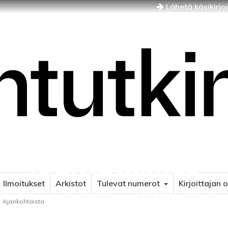
Lähetä käsikirjo
Idäntutkimus
Ilmoitukset
Arkistot
Tulevat numerot
Kirjoittajan 
NÄJÄN JA ITÄISEN EUROOPAN TUTKIMUKSEN AIKAKAUSLE
Ajankohtaista