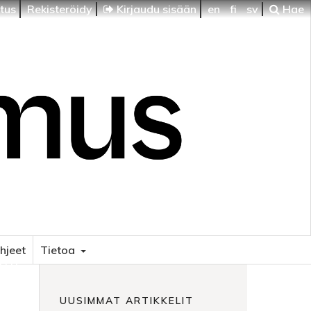
itus
Rekisteröidy
Kirjaudu sisään
en
fi
sv
Hae
ohjeet
Tietoa
HTI
UUSIMMAT ARTIKKELIT