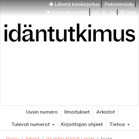
Lähetä käsikirjoitus
Rekisteröidy
Kirjaudu sisään
en
fi
sv
Hae
Idäntutkimus
VENÄJÄN JA ITÄISEN EUROOPAN TUTKIMUKSEN
AIKAKAUSLEHTI
Uusin numero
Ilmoitukset
Arkistot
Tulevat numerot
Kirjoittajan ohjeet
Tietoa
Etusivu
/
Arkistot
/
Vol 26 Nro 4 (2019): Lapset
/
Essee