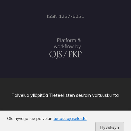
ISSN 1237-6051
Palvelua ylläpitää
Tieteellisten seurain valtuuskunta
.
Ole hyvä ja lue palvelun
tietosuojaseloste
Hyväksyn