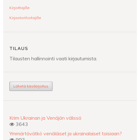
Kirjoittajille
Kirjastonhoitajille
TILAUS
Tilausten hallinnointi vaati kirjautumista.
Lähetä käsikirjoitus
Krim Ukrainan ja Venäjän välissä
3643
Ymmärtävätkö venäläiset ja ukrainalaiset toisiaan?
993