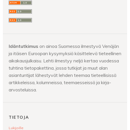
Idäntutkimus
on ainoa Suomessa ilmestyvä Venäjän
ja itäisen Euroopan kysymyksiä käsittelevä tieteellinen
aikakausjulkaisu. Lehti ilmestyy neljä kertaa vuodessa
tuhtina tietopakettina, jossa tutkijat ja muut alan
asiantuntijat lähestyvät lehden teemaa tieteellisissä
artikkeleissa, kolumneissa, teemaesseissä ja kirja-
arvosteluissa.
TIETOJA
Lukijoille