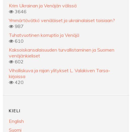
Krim Ukrainan ja Venäjän välissä
3646
Ymmärtävätkö venäläiset ja ukrainalaiset toisiaan?
987
Tuhatvuotinen korruptio ja Venäjä
610
Kaksoiskansalaisuuden turvallistaminen ja Suomen
venäjänkieliset
602
Viholliskuva ja rajan ylitykset L. Valakiven Tarsa-
kirjoissa
420
KIELI
English
Suomi