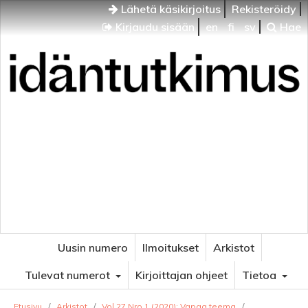
Lähetä käsikirjoitus
Rekisteröidy
Kirjaudu sisään
en
fi
sv
Hae
Idäntutkimus
VENÄJÄN JA ITÄISEN EUROOPAN TUTKIMUKSEN
AIKAKAUSLEHTI
Uusin numero
Ilmoitukset
Arkistot
Tulevat numerot
Kirjoittajan ohjeet
Tietoa
Etusivu
/
Arkistot
/
Vol 27 Nro 1 (2020): Vapaa teema
/