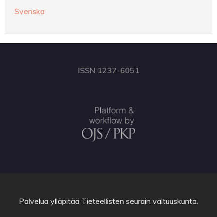
Svenska
ISSN 1237-6051
Palvelua ylläpitää
Tieteellisten seurain valtuuskunta
.