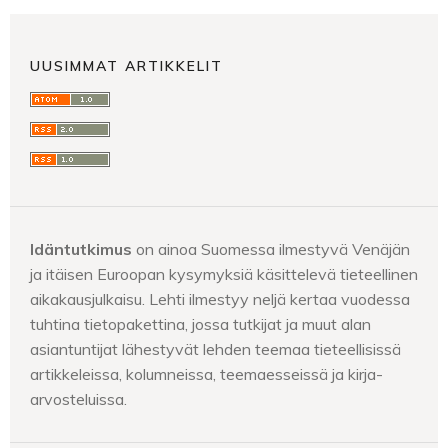
UUSIMMAT ARTIKKELIT
Idäntutkimus
on ainoa Suomessa ilmestyvä Venäjän
ja itäisen Euroopan kysymyksiä käsittelevä tieteellinen
aikakausjulkaisu. Lehti ilmestyy neljä kertaa vuodessa
tuhtina tietopakettina, jossa tutkijat ja muut alan
asiantuntijat lähestyvät lehden teemaa tieteellisissä
artikkeleissa, kolumneissa, teemaesseissä ja kirja-
arvosteluissa.