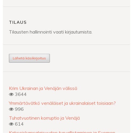
TILAUS
Tilausten hallinnointi vaati kirjautumista.
Lähetä käsikirjoitus
Krim Ukrainan ja Venäjän välissä
3644
Ymmärtävätkö venäläiset ja ukrainalaiset toisiaan?
996
Tuhatvuotinen korruptio ja Venäjä
614
Kaksoiskansalaisuuden turvallistaminen ja Suomen