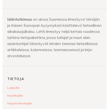
Idäntutkimus
on ainoa Suomessa ilmestyvä Venäjän
ja itäisen Euroopan kysymyksiä käsittelevä tieteellinen
aikakausjulkaisu. Lehti ilmestyy neljä kertaa vuodessa
tuhtina tietopakettina, jossa tutkijat ja muut alan
asiantuntijat lähestyvät lehden teemaa tieteellisissä
artikkeleissa, kolumneissa, teemaesseissä ja kirja-
arvosteluissa.
TIETOJA
Lukijoille
Kirjoittajille
Kirjastonhoitajille