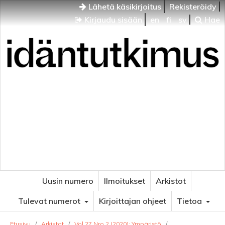
Lähetä käsikirjoitus
Rekisteröidy
Kirjaudu sisään
en
fi
sv
Hae
Idäntutkimus
VENÄJÄN JA ITÄISEN EUROOPAN TUTKIMUKSEN
AIKAKAUSLEHTI
Uusin numero
Ilmoitukset
Arkistot
Tulevat numerot
Kirjoittajan ohjeet
Tietoa
Etusivu
/
Arkistot
/
Vol 27 Nro 2 (2020): Ympäristö
/