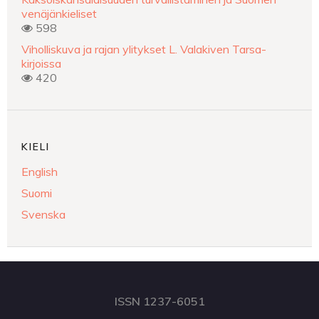
venäjänkieliset
598
Viholliskuva ja rajan ylitykset L. Valakiven Tarsa-
kirjoissa
420
KIELI
English
Suomi
Svenska
ISSN 1237-6051