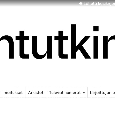
Lähetä käsikirjo
Idäntutkimus
Ilmoitukset
Arkistot
Tulevat numerot
Kirjoittajan 
NÄJÄN JA ITÄISEN EUROOPAN TUTKIMUKSEN AIKAKAUSLE