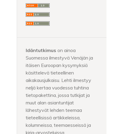
Idäntutkimus
on ainoa
Suomessa ilmestyvä Venäjän ja
itäisen Euroopan kysymyksiä
käsittelevä tieteellinen
aikakausjulkaisu. Lehti ilmestyy
neljä kertaa vuodessa tuhtina
tietopakettina, jossa tutkijat ja
muut alan asiantuntijat
lähestyvät lehden teemaa
tieteellisissä artikkeleissa,
kolumneissa, teemaesseissä ja
kirja-arvosteluissa.