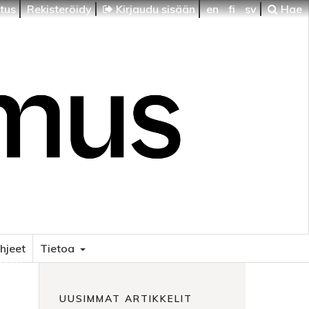
itus
Rekisteröidy
Kirjaudu sisään
en
fi
sv
Hae
ohjeet
Tietoa
HTI
UUSIMMAT ARTIKKELIT