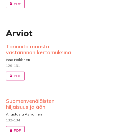
PDF
Arviot
Tarinoita maasta
vastarinnan kertomuksina
Inna Häkkinen
129–131
PDF
Suomenvenäläisten
hiljaisuus ja ääni
Anastasia Asikainen
132–134
PDF