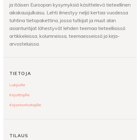
ja itäisen Euroopan kysymyksiä käsittelevä tieteellinen
aikakausjulkaisu. Lehti ilmestyy neljä kertaa vuodessa
tuhtina tietopakettina, jossa tutkijat ja muut alan
asiantuntijat lähestyvät lehden teemaa tieteellisissä
artikkeleissa, kolumneissa, teemaesseissä ja kirja-
arvosteluissa.
TIETOJA
Lukijoille
Kirjoittajille
Kirjastonhoitajille
TILAUS