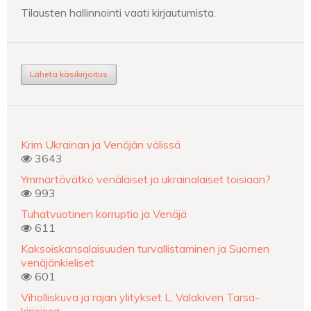
Tilausten hallinnointi vaati kirjautumista.
Lähetä käsikirjoitus
Krim Ukrainan ja Venäjän välissä
3643
Ymmärtävätkö venäläiset ja ukrainalaiset toisiaan?
993
Tuhatvuotinen korruptio ja Venäjä
611
Kaksoiskansalaisuuden turvallistaminen ja Suomen
venäjänkieliset
601
Viholliskuva ja rajan ylitykset L. Valakiven Tarsa-
kirjoissa