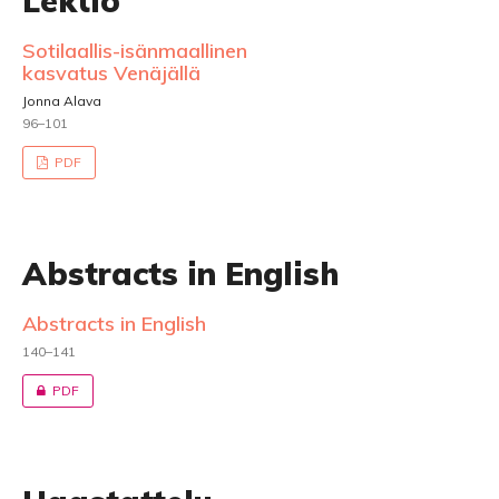
Lektio
Sotilaallis-isänmaallinen
kasvatus Venäjällä
Jonna Alava
96–101
PDF
Abstracts in English
Abstracts in English
140–141
PDF