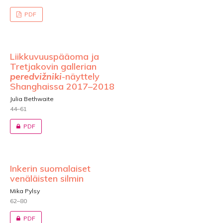
PDF
Liikkuvuuspääoma ja
Tretjakovin gallerian
peredvižniki
-näyttely
Shanghaissa 2017–2018
Julia Bethwaite
44–61
PDF
Inkerin suomalaiset
venäläisten silmin
Mika Pylsy
62–80
PDF