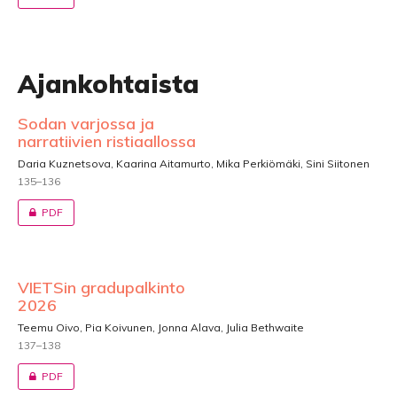
Ajankohtaista
Sodan varjossa ja
narratiivien ristiaallossa
Daria Kuznetsova, Kaarina Aitamurto, Mika Perkiömäki, Sini Siitonen
135–136
PDF
VIETSin gradupalkinto
2026
Teemu Oivo, Pia Koivunen, Jonna Alava, Julia Bethwaite
137–138
PDF