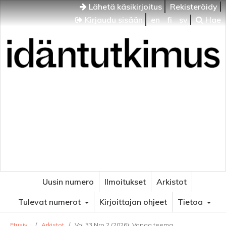
Lähetä käsikirjoitus
Rekisteröidy
Kirjaudu sisään
en
fi
sv
Hae
Idäntutkimus
VENÄJÄN JA ITÄISEN EUROOPAN TUTKIMUKSEN
AIKAKAUSLEHTI
Uusin numero
Ilmoitukset
Arkistot
Tulevat numerot
Kirjoittajan ohjeet
Tietoa
Etusivu
/
Arkistot
/
Vol 33 Nro 2 (2026): Vapaa teema