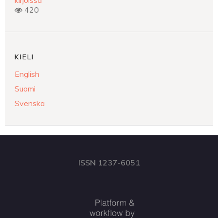
420
KIELI
English
Suomi
Svenska
ISSN 1237-6051