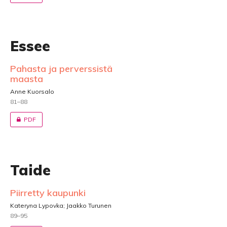
Essee
Pahasta ja perverssistä
maasta
Anne Kuorsalo
81–88
PDF
Taide
Piirretty kaupunki
Kateryna Lypovka; Jaakko Turunen
89–95