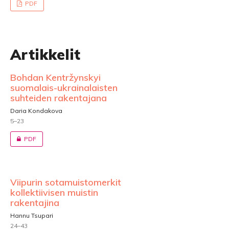
PDF
Artikkelit
Bohdan Kentržynskyi
suomalais-ukrainalaisten
suhteiden rakentajana
Daria Kondakova
5–23
PDF
Viipurin sotamuistomerkit
kollektiivisen muistin
rakentajina
Hannu Tsupari
24–43