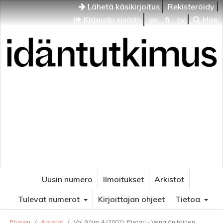
Lähetä käsikirjoitus
Rekisteröidy
Kirjaudu sisään
en
fi
sv
Hae
Idäntutkimus
VENÄJÄN JA ITÄISEN EUROOPAN TUTKIMUKSEN
AIKAKAUSLEHTI
Uusin numero
Ilmoitukset
Arkistot
Tulevat numerot
Kirjoittajan ohjeet
Tietoa
Etusivu
/
Arkistot
/
Vol 9 Nro 4 (2002): Pietari - Venäjän toinen