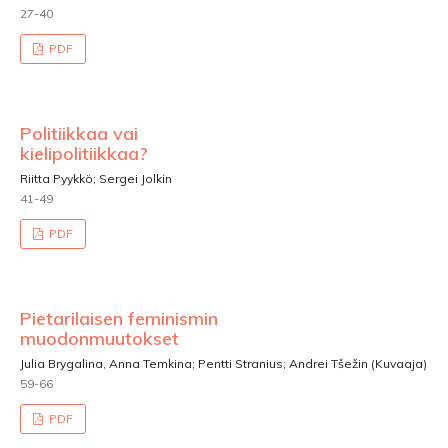
27-40
PDF
Politiikkaa vai
kielipolitiikkaa?
Riitta Pyykkö; Sergei Jolkin
41-49
PDF
Pietarilaisen feminismin
muodonmuutokset
Julia Brygalina, Anna Temkina; Pentti Stranius; Andrei Tšežin (Kuvaaja)
59-66
PDF