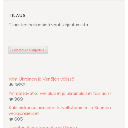
TILAUS
Tilausten hallinnointi vaati kirjautumista.
Lähetä käsikirjoitus
Krim Ukrainan ja Venäjän välissä
3652
Ymmärtävätkö venäläiset ja ukrainalaiset toisiaan?
969
Kaksoiskansalaisuuden turvallistaminen ja Suomen
venäjänkieliset
605
Tuhatvuotinen korruptio ja Venäjä