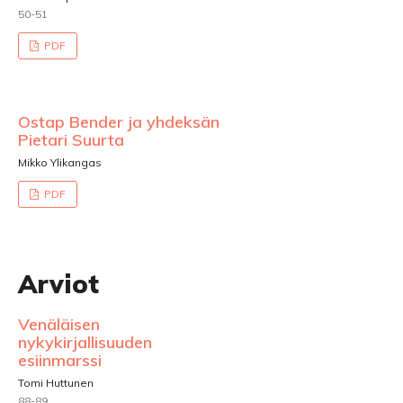
50-51
PDF
Ostap Bender ja yhdeksän
Pietari Suurta
Mikko Ylikangas
PDF
Arviot
Venäläisen
nykykirjallisuuden
esiinmarssi
Tomi Huttunen
88-89