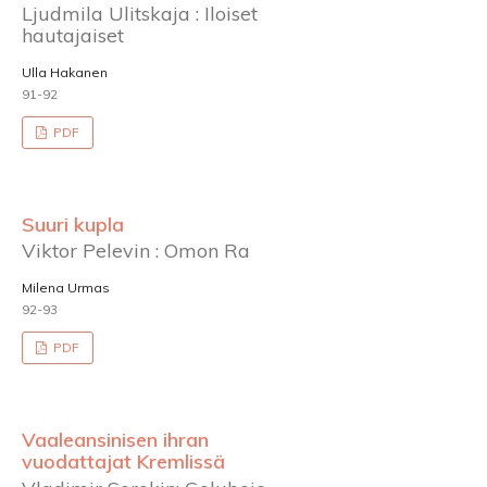
Ljudmila Ulitskaja : Iloiset
hautajaiset
Ulla Hakanen
91-92
PDF
Suuri kupla
Viktor Pelevin : Omon Ra
Milena Urmas
92-93
PDF
Vaaleansinisen ihran
vuodattajat Kremlissä