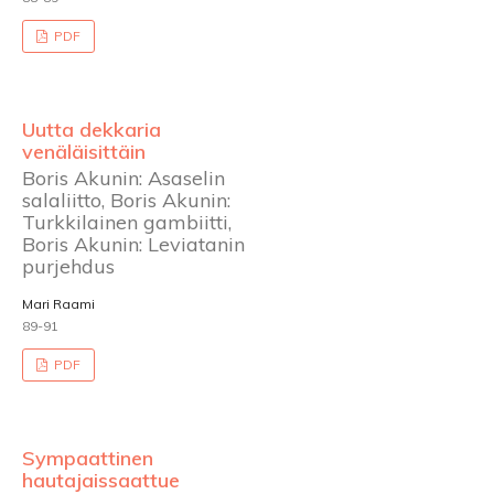
PDF
Uutta dekkaria
venäläisittäin
Boris Akunin: Asaselin
salaliitto, Boris Akunin:
Turkkilainen gambiitti,
Boris Akunin: Leviatanin
purjehdus
Mari Raami
89-91
PDF
Sympaattinen
hautajaissaattue