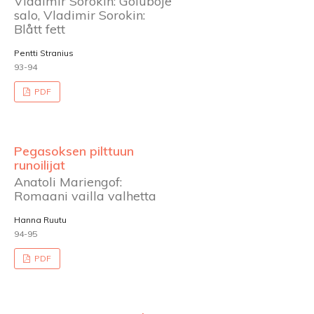
Vladimir Sorokin: Goluboje
salo, Vladimir Sorokin:
Blått fett
Pentti Stranius
93-94
PDF
Pegasoksen pilttuun
runoilijat
Anatoli Mariengof:
Romaani vailla valhetta
Hanna Ruutu
94-95
PDF