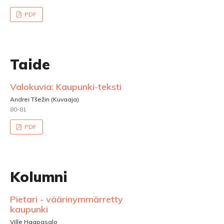
PDF
Taide
Valokuvia: Kaupunki-teksti
Andrei Tšežin (Kuvaaja)
80-81
PDF
Kolumni
Pietari - väärinymmärretty
kaupunki
Ville Haapasalo