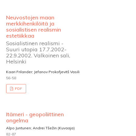
Neuvostojen maan
merkkihenkilöitä ja
sosialistisen realismin
estetiikkaa
Sosialistinen realismi -
Suuri utopia 17.7.2002-
22.9.2002. Valkoinen sali,
Helsinki
Kaari Frilander; Jefanov Prokofjevitš Vasili
56-58
PDF
Itämeri - geopoliittinen
ongelma
Alpo Juntunen; Andrei Tšežin (Kuvaaja)
82-87