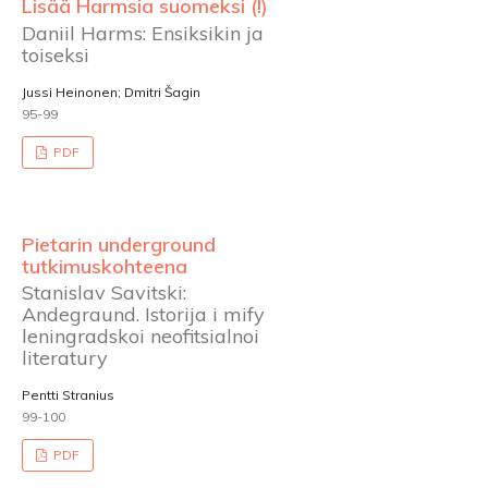
Lisää Harmsia suomeksi (!)
Daniil Harms: Ensiksikin ja
toiseksi
Jussi Heinonen; Dmitri Šagin
95-99
PDF
Pietarin underground
tutkimuskohteena
Stanislav Savitski:
Andegraund. Istorija i mify
leningradskoi neofitsialnoi
literatury
Pentti Stranius
99-100
PDF