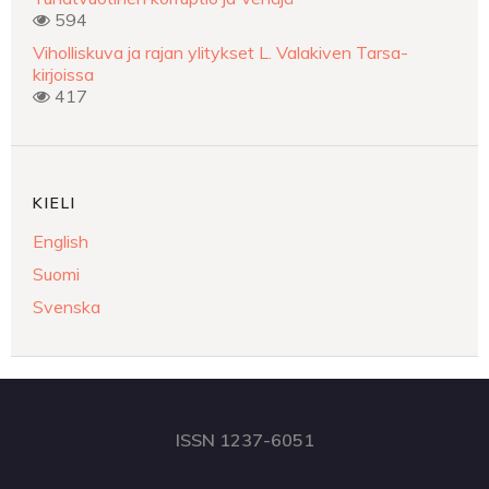
594
Viholliskuva ja rajan ylitykset L. Valakiven Tarsa-
kirjoissa
417
KIELI
English
Suomi
Svenska
ISSN 1237-6051