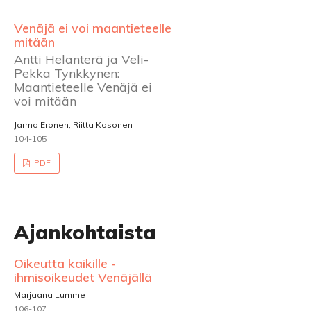
Venäjä ei voi maantieteelle
mitään
Antti Helanterä ja Veli-
Pekka Tynkkynen:
Maantieteelle Venäjä ei
voi mitään
Jarmo Eronen, Riitta Kosonen
104-105
PDF
Ajankohtaista
Oikeutta kaikille -
ihmisoikeudet Venäjällä
Marjaana Lumme
106-107