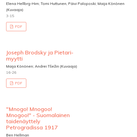
Elena Hellbrg-Hirn; Tomi Huttunen, Päivi Paloposki; Maija Könönen
(Kuvaaja)
3-15
PDF
Joseph Brodsky ja Pietari-
myytti
Maija Könönen; Andrei Tšežin (Kuvaaja)
16-26
PDF
"Mnogo! Mnogoo!
Mnogoo!" - Suomalainen
taidenäyttely
Petrogradissa 1917
Ben Hellman