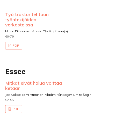
Työ traktoritehtaan
työntekijöiden
verkostoissa
Minna Piipponen; Andrei Tšežin (Kuvaaja)
69-79
PDF
Essee
Mitkat eivät halua voittaa
ketään
Jari Kokko; Tomi Huttunen; Vladimir Šinkarjov, Dmitri Šagin
52-55
PDF