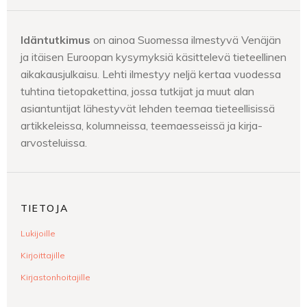
Idäntutkimus
on ainoa Suomessa ilmestyvä Venäjän
ja itäisen Euroopan kysymyksiä käsittelevä tieteellinen
aikakausjulkaisu. Lehti ilmestyy neljä kertaa vuodessa
tuhtina tietopakettina, jossa tutkijat ja muut alan
asiantuntijat lähestyvät lehden teemaa tieteellisissä
artikkeleissa, kolumneissa, teemaesseissä ja kirja-
arvosteluissa.
TIETOJA
Lukijoille
Kirjoittajille
Kirjastonhoitajille