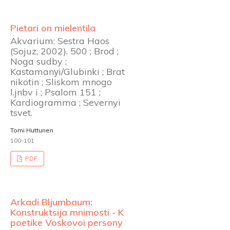
Pietari on mielentila
Akvarium: Sestra Haos
(Sojuz, 2002). 500 ; Brod ;
Noga sudby ;
Kastamanуi/Glubinki ; Brat
nikotin ; Sliskom mnogo
l.jnbv i ; Psalom 151 ;
Kardiogramma ; Severnyi
tsvet.
Tomi Huttunen
100-101
PDF
Arkadi Bljumbaum:
Konstruktsija mnimosti - K
poetike Voskovoi persony