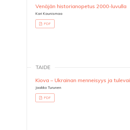
Venäjän historianopetus 2000-luvulla
Kari Kaunismaa
PDF
TAIDE
Kiova – Ukrainan menneisyys ja tulevais
Jaakko Turunen
PDF