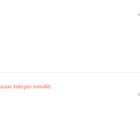
4
uus talojen seinillä
5