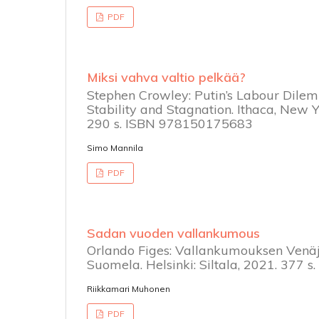
PDF
Miksi vahva valtio pelkää?
Stephen Crowley: Putin’s Labour Dilem
Stability and Stagnation. Ithaca, New Y
290 s. ISBN 978150175683
Simo Mannila
PDF
Sadan vuoden vallankumous
Orlando Figes: Vallankumouksen Venä
Suomela. Helsinki: Siltala, 2021. 377 
Riikkamari Muhonen
PDF