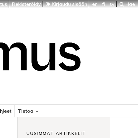
itus
Rekisteröidy
Kirjaudu sisään
en
fi
sv
Hae
ohjeet
Tietoa
HTI
UUSIMMAT ARTIKKELIT