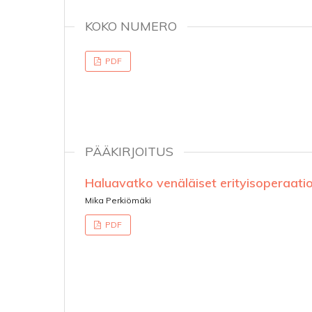
KOKO NUMERO
PDF
PÄÄKIRJOITUS
Haluavatko venäläiset erityisoperaati
Mika Perkiömäki
PDF