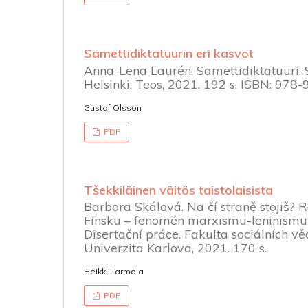
Samettidiktatuurin eri kasvot
Anna-Lena Laurén: Samettidiktatuuri. 
Helsinki: Teos, 2021. 192 s. ISBN: 978
Gustaf Olsson
PDF
Tšekkiläinen väitös taistolaisista
Barbora Skálová. Na čí straně stojiš? 
Finsku – fenomén marxismu-leninismu
Disertační práce. Fakulta sociálních věd
Univerzita Karlova, 2021. 170 s.
Heikki Larmola
PDF