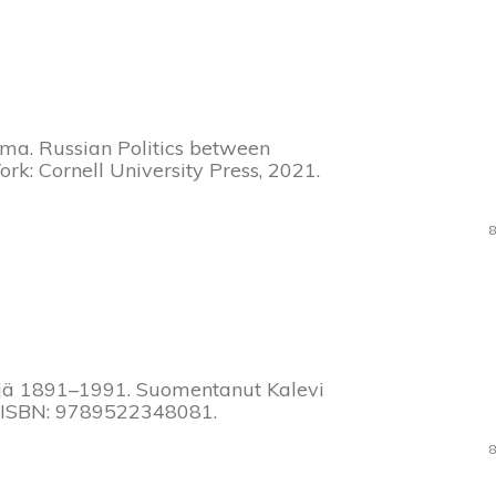
ma. Russian Politics between
ork: Cornell University Press, 2021.
8
jä 1891–1991. Suomentanut Kalevi
s. ISBN: 9789522348081.
8