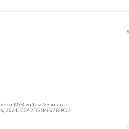
5
 Kuinka KGB valtasi Venäjän ja
do, 2021. 654 s. ISBN 978-952-
7