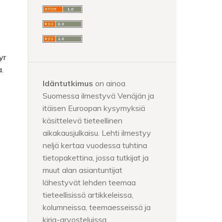
yr
.
Idäntutkimus
on ainoa
Suomessa ilmestyvä Venäjän ja
itäisen Euroopan kysymyksiä
käsittelevä tieteellinen
aikakausjulkaisu. Lehti ilmestyy
neljä kertaa vuodessa tuhtina
tietopakettina, jossa tutkijat ja
muut alan asiantuntijat
lähestyvät lehden teemaa
tieteellisissä artikkeleissa,
kolumneissa, teemaesseissä ja
kirja-arvosteluissa.