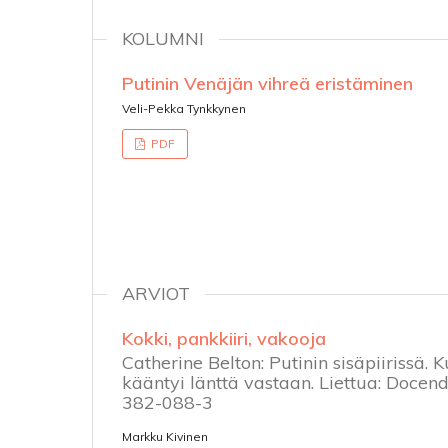
KOLUMNI
Putinin Venäjän vihreä eristäminen
Veli-Pekka Tynkkynen
PDF
ARVIOT
Kokki, pankkiiri, vakooja
Catherine Belton: Putinin sisäpiirissä.
kääntyi länttä vastaan. Liettua: Docen
382-088-3
Markku Kivinen