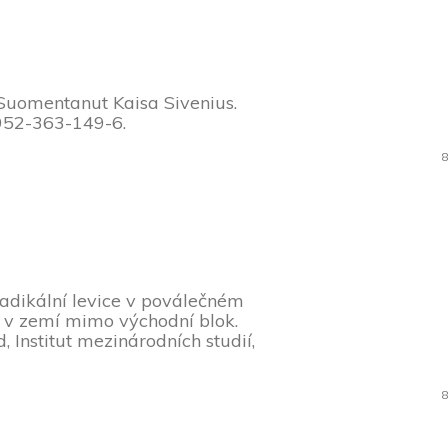
Suomentanut Kaisa Sivenius.
-952-363-149-6.
8
Radikální levice v poválečném
 v zemí mimo východní blok.
, Institut mezinárodních studií,
8