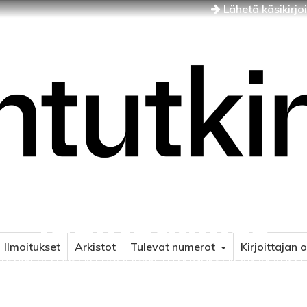
Lähetä käsikirjo
Idäntutkimus
Ilmoitukset
Arkistot
Tulevat numerot
Kirjoittajan 
NÄJÄN JA ITÄISEN EUROOPAN TUTKIMUKSEN AIKAKAUSLE