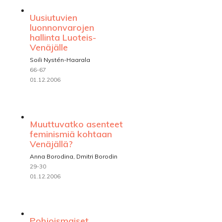
Uusiutuvien
luonnonvarojen
hallinta Luoteis-
Venäjälle
Soili Nystén-Haarala
66-67
01.12.2006
Muuttuvatko asenteet
feminismiä kohtaan
Venäjällä?
Anna Borodina, Dmitri Borodin
29-30
01.12.2006
Pohjoismaiset