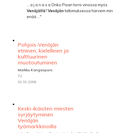
... a j a n a s a Onko Pisan torni vinossa myös
Venäjällä
?
Venäjän
tutkimuksessa harvem­ min
enää ..."
Pohjois-Venäjän
etninen, kielellinen ja
kulttuurinen
muotoutuminen
Markku Kangaspuro
72
01.01.2006
Keski-ikäisten miesten
syrjäytyminen
Venäjän
työmarkkinoilla