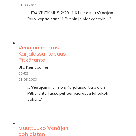
01.06.2011
... IDÄNTUTKIMUS 2/2011 61 t e e m a
Venäjän
”puolivapaa sana”1 Putinin ja Medvedevin ..."
Venäjän murros
Karjalassa: tapaus
Pitkäranta
Ulla Kemppainen
50-53
01.06.2003
...
Venäjän
m u r r o s Karjalassa: t a p a u s
Pitkäranta Tässä puheenvuorossa lähtökoh­
daksi ..."
Muuttuuko Venäjän
pohjoisten