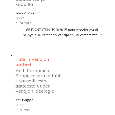
kaduilla
Timo Vihavainen
86-87
01.09.2015
... 86 IDÄNTUTKIMUS 3/2015 man tereella, pyrkii
se nyt ”suu- rempaan
Venäjään
”, ei välttämättä ..."
Putinin Venäjän
aatteet
Antti Karppinen:
Sirppi, vasara ja tähti
- Kansallisesta
aatteesta uuden
Venäjän ideologia
Kati Parppei
96-97
01.09.2008