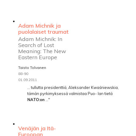
Adam Michnik ja
puolalaiset traumat
Adam Michnik: In
Search of Lost
Meaning: The New
Eastern Europe
Taisto Tolvanen
88-90
01.09.2011
... tullutta presidenttiä, Aleksander Kwaśniewskia,
tämän pyrkimyksessä valmistaa Puo- lan tietä
NATO:on
..."
Venäjän ja Itä-
Euroopan