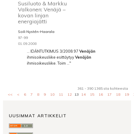
Susiluoto & Markku
Valkonen: Venäjä –
kovan linjan
energiajätti
Soili Nystén-Haarala
97-99
01.09.2008
... IDÄNTUTKIMUS 3/2008 97
Venäjän
ihmisoikeusliike esittäytyy
Venäjän
ihmisoikeusliike. Toim ..."
361 - 390 1365:sta kohteesta
<<
<
6
7
8
9
10
11
12
13
14
15
16
17
18
19
UUSIMMAT ARTIKKELIT