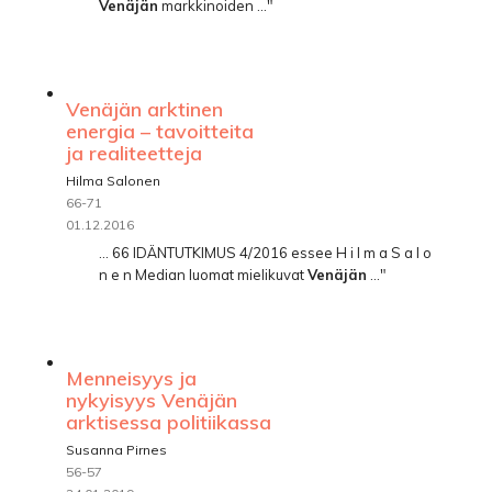
Venäjän
markkinoiden ..."
Venäjän arktinen
energia – tavoitteita
ja realiteetteja
Hilma Salonen
66-71
01.12.2016
... 66 IDÄNTUTKIMUS 4/2016 essee H i l m a S a l o
n e n Median luomat mielikuvat
Venäjän
..."
Menneisyys ja
nykyisyys Venäjän
arktisessa politiikassa
Susanna Pirnes
56-57