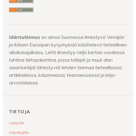
Idäntutkimus
on ainoa Suomessa ilmestyvä Venäjän
ja itäisen Euroopan kysymyksiä käsittelevä tieteellinen
aikakausjulkaisu. Lehti ilmestyy neljä kertaa vuodessa
tuhtina tietopakettina, jossa tutkijat ja muut alan
asiantuntijat lähestyvät lehden teemaa tieteellisissä
artikkeleissa, kolumneissa, teemaesseissä ja kirja-
arvosteluissa.
TIETOJA
Lukijoille
Kirjoittajille