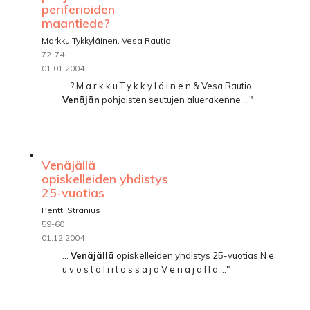
periferioiden
maantiede?
Markku Tykkyläinen, Vesa Rautio
72-74
01.01.2004
... ? M a r k k u T y k k y l ä i n e n & Vesa Rautio
Venäjän
pohjoisten seutujen aluerakenne ..."
Venäjällä
opiskelleiden yhdistys
25-vuotias
Pentti Stranius
59-60
01.12.2004
...
Venäjällä
opiskelleiden yhdistys 25-vuotias N e
u v o s t o l i i t o s s a j a V e n ä j ä l l ä ..."