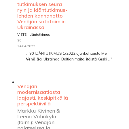
tutkimuksen seura
ry:n ja Idäntutkimus-
lehden kannanotto
Venäjän sotatoimiin
Ukrainassa
VIETS, Idäntutkimus
90
14.04.2022
... 90 IDÄNTUTKIMUS 1/2022 ajankohtaista Me
Venäjää
, Ukrainaa, Baltian maita, itäistä Keski ..."
Venäjän
modernisaatiosta
laajasti, keskipitkällä
perspektiivillä
Markku Kivinen &
Leena Vähäkylä
(toim.): Venäjän
palatseissa ja