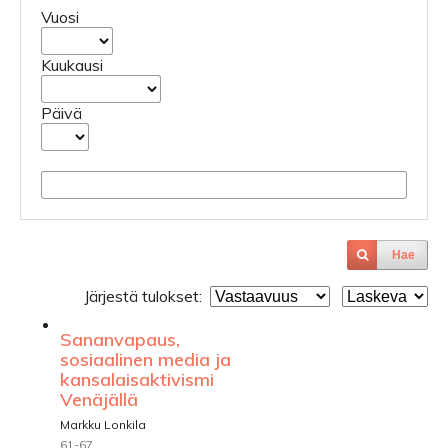
Vuosi
Kuukausi
Päivä
Hae
Järjestä tulokset:
Sananvapaus,
sosiaalinen media ja
kansalaisaktivismi
Venäjällä
Markku Lonkila
61-67