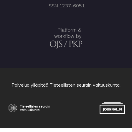
ISSN 1237-6051
Palvelua ylläpitää
Tieteellisten seurain valtuuskunta
.