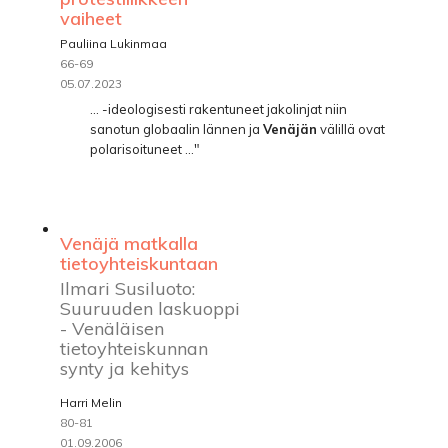
vaiheet
Pauliina Lukinmaa
66-69
05.07.2023
... -ideologisesti rakentuneet jakolinjat niin
sanotun globaalin lännen ja
Venäjän
välillä ovat
polarisoituneet ..."
Venäjä matkalla
tietoyhteiskuntaan
Ilmari Susiluoto:
Suuruuden laskuoppi
- Venäläisen
tietoyhteiskunnan
synty ja kehitys
Harri Melin
80-81
01.09.2006