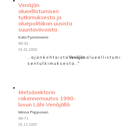
Venäjän
alueellistumisen
tutkimuksesta ja
aluepolitiikan uusista
suuntaviivoista
Katri Pynnöniemi
80-81
01.01.2002
... a j a n k o h t a i s t a
Venäjän
a l u e e l l i s t u m i
s e n t u t k i m u k s e s t a ..."
Metsäsektorin
rakennemuutos 1990-
luvun Lähi-Venäjällä
Minna Piipponen
68-71
01.12.2007