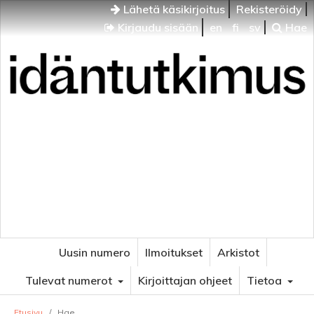
Lähetä käsikirjoitus
Rekisteröidy
Kirjaudu sisään
en
fi
sv
Hae
Idäntutkimus
VENÄJÄN JA ITÄISEN EUROOPAN TUTKIMUKSEN
AIKAKAUSLEHTI
Uusin numero
Ilmoitukset
Arkistot
Tulevat numerot
Kirjoittajan ohjeet
Tietoa
Etusivu
/
Hae