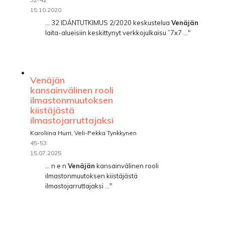
15.10.2020
... 32 IDÄNTUTKIMUS 2/2020 keskustelua
Venäjän
laita-alueisiin keskittynyt verkkojulkaisu ”7x7 ..."
Venäjän
kansainvälinen rooli
ilmastonmuutoksen
kiistäjästä
ilmastojarruttajaksi
Karoliina Hurri, Veli-Pekka Tynkkynen
45-53
15.07.2025
... n e n
Venäjän
kansainvälinen rooli
ilmastonmuutoksen kiistäjästä
ilmastojarruttajaksi ..."