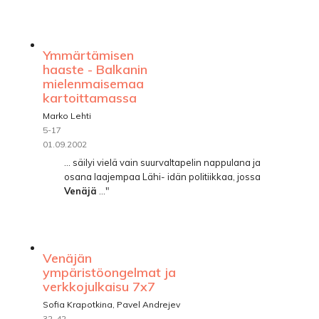
Ymmärtämisen
haaste - Balkanin
mielenmaisemaa
kartoittamassa
Marko Lehti
5-17
01.09.2002
... säilyi vielä vain suurvaltapelin nappulana ja
osana laajempaa Lähi- idän politiikkaa, jossa
Venäjä
..."
Venäjän
ympäristöongelmat ja
verkkojulkaisu 7x7
Sofia Krapotkina, Pavel Andrejev
32-42