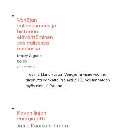
Venäjän
vallankumous ja
historian
elävöittäminen
sosiaalisessa
mediassa
Dmitry Yagodin
56-66
01.12.2017
... esimerkkinä käytän
Venäjällä
viime vuonna
alkanutta hanketta Projekti1917, joka tunnetaan
myös nimellä ”Vapaa ..."
Kovan linjan
energiajätti
Anne Kuorsalo, Ilmari