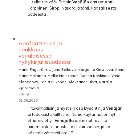
... sellaisiin vää- Putinin
Venäjän
aatteet Antti
Karppinen: Sirppi, vasara ja tähti. Kansallisesta
aatteesta ..."
Apofaattisuus ja
houkkuus
venäläisessä
nykykirjallisuudessa
Maria Engström; Uljana Boikova, Margarita Gavrilova, Anna-
Maria Hakanen, Helka Heiskanen, Sanna Keskinen, Yana
Klebanova, Tanja Pukonen, Aleksandr Tikka, Natalia
Zjablitseva
40-49
01.06.2016
... tulkinnallisin ja mystisin osa Bysantin ja
Venäjän
ortodoksista kulttuuria. Nämä käytännöt on nyt
etäännytetty -
Venäjällä
onkin nähtävissä
uudenlaista kiinnostusta diskursseihin, jotka
käsittelevät traditiota ..."