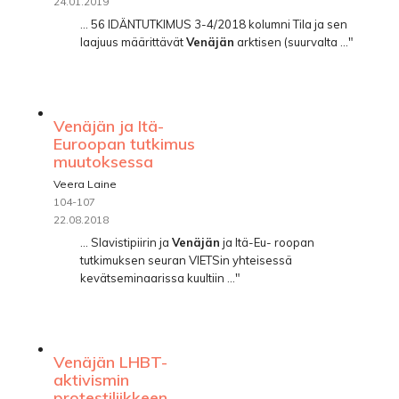
24.01.2019
... 56 IDÄNTUTKIMUS 3-4/2018 kolumni Tila ja sen
laajuus määrittävät
Venäjän
arktisen (suurvalta ..."
Venäjän ja Itä-
Euroopan tutkimus
muutoksessa
Veera Laine
104-107
22.08.2018
... Slavistipiirin ja
Venäjän
ja Itä-Eu- roopan
tutkimuksen seuran VIETSin yhteisessä
kevätseminaarissa kuultiin ..."
Venäjän LHBT-
aktivismin
protestiliikkeen