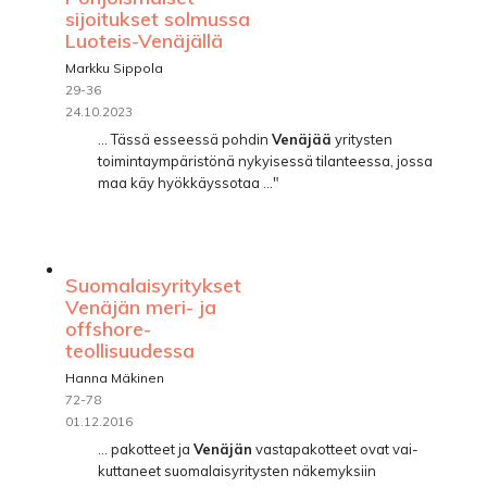
sijoitukset solmussa
Luoteis-Venäjällä
Markku Sippola
29-36
24.10.2023
... Tässä esseessä pohdin
Venäjää
yritysten
toimintaympäristönä nykyisessä tilanteessa, jossa
maa käy hyökkäyssotaa ..."
Suomalaisyritykset
Venäjän meri- ja
offshore-
teollisuudessa
Hanna Mäkinen
72-78
01.12.2016
... pakotteet ja
Venäjän
vastapakotteet ovat vai-
kuttaneet suomalaisyritysten näkemyksiin