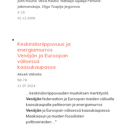
John Round, Vesa Rautio; Natalija Gljuklja Peršina-
Jakimanskaja, Olga Tsaplja Jegorova
3-15
01.12.2006
Keskinäisriippuvuus ja
energiamurros
Venäjän ja Euroopan
välisessä
kaasukaupassa
Akseli Väliviita
58-76
11.07.2024
... keskinäisriippuvuuden muutoksen merkitystä
Venäjän
federaation ja Euroopan maiden väliselle
kaasukaupalle peliteorian ja energiamurros
Venäjän
ja Euroopan välisessä kaasukaupassa
Maakaasun ja muiden fossiilisten
polttoaineiden ..."