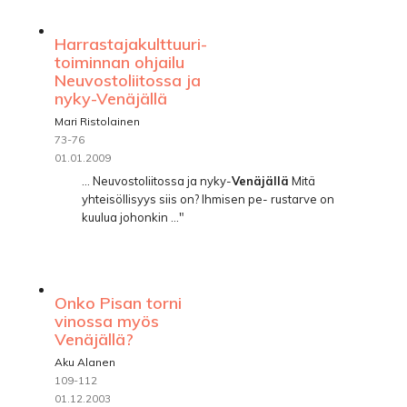
Harrastajakulttuuri-
toiminnan ohjailu
Neuvostoliitossa ja
nyky-Venäjällä
Mari Ristolainen
73-76
01.01.2009
... Neuvostoliitossa ja nyky-
Venäjällä
Mitä
yhteisöllisyys siis on? Ihmisen pe- rustarve on
kuulua johonkin ..."
Onko Pisan torni
vinossa myös
Venäjällä?
Aku Alanen
109-112
01.12.2003