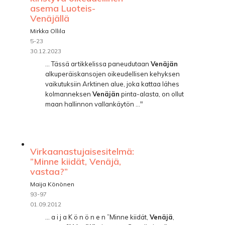
asema Luoteis-
Venäjällä
Mirkka Ollila
5-23
30.12.2023
... Tässä artikkelissa paneudutaan
Venäjän
alkuperäiskansojen oikeudellisen kehyksen
vaikutuksiin Arktinen alue, joka kattaa lähes
kolmanneksen
Venäjän
pinta-alasta, on ollut
maan hallinnon vallankäytön ..."
Virkaanastujaisesitelmä:
”Minne kiidät, Venäjä,
vastaa?”
Maija Könönen
93-97
01.09.2012
... a i j a K ö n ö n e n ”Minne kiidät,
Venäjä
,