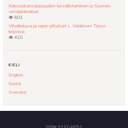
Kaksoiskansalaisuuden turvallistaminen ja Suomen
venäjänkieliset
601
Viholliskuva ja rajan ylitykset L. Valakiven Tarsa-
kirjoissa
420
KIELI
English
Suomi
Svenska
ISSN 1237-6051