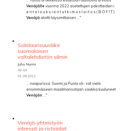
Venäjälle
vuonna 2022 asetettujen pakotteiden i
e n t a l o u k s i e n t u t k i m u s l a i t o s ( B O F I T )
Venäjä
aloitti täysimittaisen ..."
Solidaarisuusliike
suomalaisen
valtalehdistön silmin
Juho Nurmi
43-53
01.09.2012
... naapurissa. Suomi ja Puola oli- vat vielä
ensimmäiseen maailmansotaan saakka kuuluneet
Venäjän
..."
Venäjä-yhteistyön
intressit ja ristiriidat