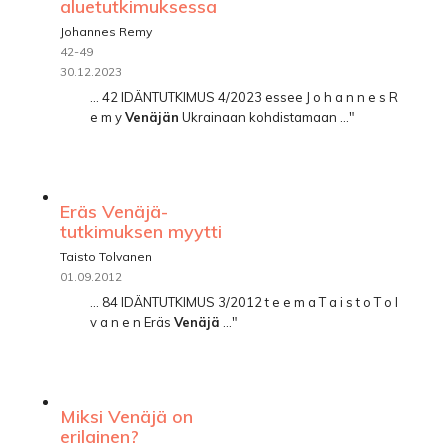
aluetutkimuksessa
Johannes Remy
42-49
30.12.2023
... 42 IDÄNTUTKIMUS 4/2023 essee J o h a n n e s R
e m y
Venäjän
Ukrainaan kohdistamaan ..."
Eräs Venäjä-
tutkimuksen myytti
Taisto Tolvanen
01.09.2012
... 84 IDÄNTUTKIMUS 3/2012 t e e m a T a i s t o T o l
v a n e n Eräs
Venäjä
..."
Miksi Venäjä on
erilainen?