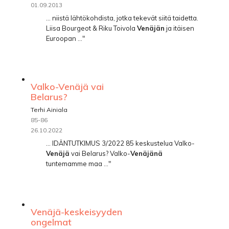
01.09.2013
... niistä lähtökohdista, jotka tekevät siitä taidetta.
Liisa Bourgeot & Riku Toivola
Venäjän
ja itäisen
Euroopan ..."
Valko-Venäjä vai
Belarus?
Terhi Ainiala
85-86
26.10.2022
... IDÄNTUTKIMUS 3/2022 85 keskustelua Valko-
Venäjä
vai Belarus? Valko-
Venäjänä
tuntemamme maa ..."
Venäjä-keskeisyyden
ongelmat