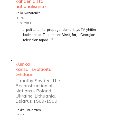
Kahdenlaista
nationalismia?
Salla Nazarenko
68-76
01.06.2011
... poliittinen tai propagandamerkitys TV-yhtiön
kotimaassa. Tarkastelen
Venäjän
ja Georgian
television tapaa ..."
Kuinka
kansallisvaltioita
tehdään
Timothy Snyder: The
Reconstruction of
Nations - Poland,
Ukraine, Lithuania,
Belarus 1569-1999
Pekka Hakamies
62-64