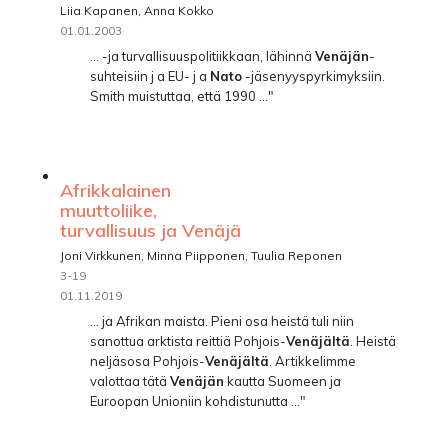
Liia Kapanen, Anna Kokko
01.01.2003
... -ja turvallisuuspolitiikkaan, lähinnä
Venäjän
-
suhteisiin j a EU- j a
Nato
-jäsenyyspyrkimyksiin.
Smith muistuttaa, että 1990 ..."
Afrikkalainen
muuttoliike,
turvallisuus ja Venäjä
Joni Virkkunen, Minna Piipponen, Tuulia Reponen
3-19
01.11.2019
... ja Afrikan maista. Pieni osa heistä tuli niin
sanottua arktista reittiä Pohjois-
Venäjältä
. Heistä
neljäsosa Pohjois-
Venäjältä
. Artikkelimme
valottaa tätä
Venäjän
kautta Suomeen ja
Euroopan Unioniin kohdistunutta ..."