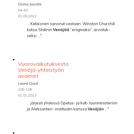
Osmo Jussila
54-63
01.09.2012
... Kekkonen sanonut vastaan. Winston Churchill
kutsui Stalinin
Venäjää
”enigmaksi”, arvoituk-
seksi ..."
Vuorovaikutuksesta
Venäjä-yhteistyön
avaimet
Laura Quist
105-106
01.01.2013
... järjesti yhdessä Opetus- ja kult- tuuriministeriön
ja Aleksanteri- instituutin kanssa
Venäjän
..."