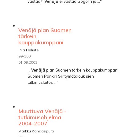
vastaa?”
Venäjä
ei vastaa Gogolin jo ..."
Venäjä pian Suomen
tärkein
kauppakumppani
Piia Heliste
99-100
01.09.2003
...
Venäjä
pian Suomen tärkein kauppakumppani
Suomen Pankin Siirtymätalouk­ sien
tutkimuslaitos ..."
Muuttuva Venäjä -
tutkimusohjelma
2004-2007
Markku Kangaspuro