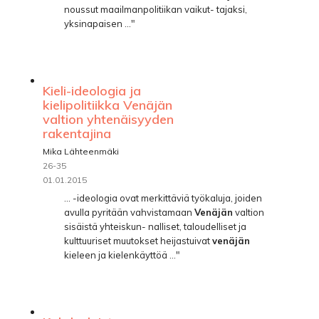
noussut maailmanpolitiikan vaikut- tajaksi,
yksinapaisen ..."
Kieli-ideologia ja
kielipolitiikka Venäjän
valtion yhtenäisyyden
rakentajina
Mika Lähteenmäki
26-35
01.01.2015
... -ideologia ovat merkittäviä työkaluja, joiden
avulla pyritään vahvistamaan
Venäjän
valtion
sisäistä yhteiskun- nalliset, taloudelliset ja
kulttuuriset muutokset heijastuivat
venäjän
kieleen ja kielenkäyttöä ..."