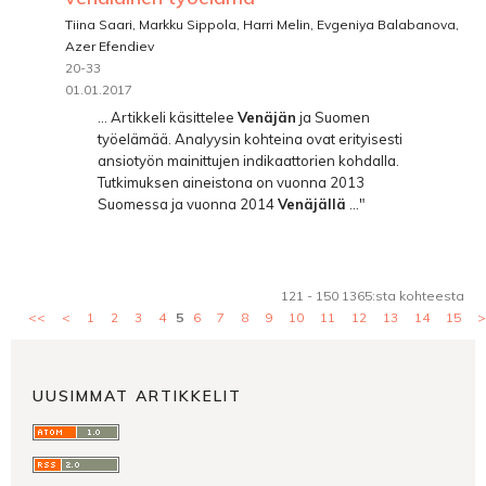
Tiina Saari, Markku Sippola, Harri Melin, Evgeniya Balabanova,
Azer Efendiev
20-33
01.01.2017
... Artikkeli käsittelee
Venäjän
ja Suomen
työelämää. Analyysin kohteina ovat erityisesti
ansiotyön mainittujen indikaattorien kohdalla.
Tutkimuksen aineistona on vuonna 2013
Suomessa ja vuonna 2014
Venäjällä
..."
121 - 150 1365:sta kohteesta
<<
<
1
2
3
4
5
6
7
8
9
10
11
12
13
14
15
>
UUSIMMAT ARTIKKELIT