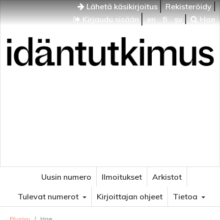
Lähetä käsikirjoitus
Rekisteröidy
Kirjaudu sisään
en
fi
sv
Hae
Idäntutkimus
VENÄJÄN JA ITÄISEN EUROOPAN TUTKIMUKSEN
AIKAKAUSLEHTI
Uusin numero
Ilmoitukset
Arkistot
Tulevat numerot
Kirjoittajan ohjeet
Tietoa
Etusivu
/
Hae