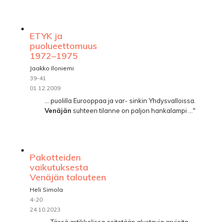
ETYK ja
puolueettomuus
1972–1975
Jaakko Iloniemi
39-41
01.12.2009
... puolilla Eurooppaa ja var- sinkin Yhdysvalloissa.
Venäjän
suhteen tilanne on paljon hankalampi ..."
Pakotteiden
vaikutuksesta
Venäjän talouteen
Heli Simola
4-20
24.10.2023
... Tässä artikkelissa esitetään alustavia arvioita