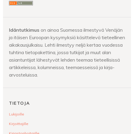
Idäntutkimus
on ainoa Suomessa ilmestyvä Venäjän
ja itäisen Euroopan kysymyksiä käsittelevä tieteellinen
aikakausjulkaisu. Lehti ilmestyy neljä kertaa vuodessa
tuhtina tietopakettina, jossa tutkijat ja muut alan
asiantuntijat lähestyvät lehden teemaa tieteellisissä
artikkeleissa, kolumneissa, teemaesseissä ja kirja-
arvosteluissa.
TIETOJA
Lukijoille
Kirjoittajille
Kirjastonhoitajille