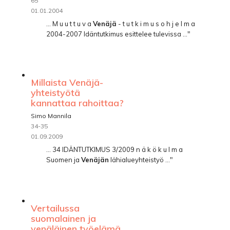
65
01.01.2004
... M u u t t u v a
Venäjä
- t u t k i m u s o h j e l m a
2004-2007 Idäntutkimus esittelee tulevissa ..."
Millaista Venäjä-
yhteistyötä
kannattaa rahoittaa?
Simo Mannila
34-35
01.09.2009
... 34 IDÄNTUTKIMUS 3/2009 n ä k ö k u l m a
Suomen ja
Venäjän
lähialueyhteistyö ..."
Vertailussa
suomalainen ja
venäläinen työelämä