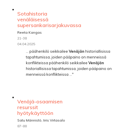
Sotahistoria
venäläisessä
supersankarisarjakuvassa
Reeta Kangas
21-38
04.04.2025
... päähenkilö seikkailee
Venäjän
historiallisissa
tapahtumissa, joiden pääpaino on menneissä
konflikteissa päähenkilö seikkailee
Venäjän
historiallisissa tapahtumissa, joiden pääpaino on
menneissä konflikteissa ..."
Venäjä-osaamisen
resurssit
hyötykäyttöön
Satu Männistö, Iiris Virtasalo
87-88