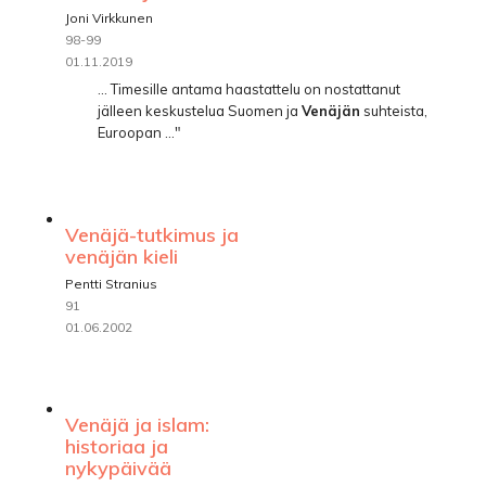
Joni Virkkunen
98-99
01.11.2019
... Timesille antama haastattelu on nostattanut
jälleen keskustelua Suomen ja
Venäjän
suhteista,
Euroopan ..."
Venäjä-tutkimus ja
venäjän kieli
Pentti Stranius
91
01.06.2002
Venäjä ja islam:
historiaa ja
nykypäivää