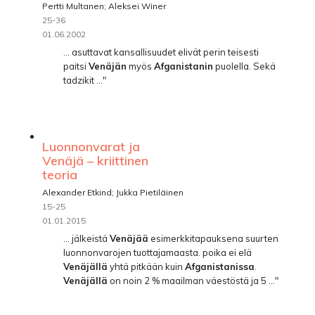
Pertti Multanen; Aleksei Winer
25-36
01.06.2002
... asuttavat kansallisuudet elivät perin­ teisesti
paitsi
Venäjän
myös
Afganistanin
puolella. Sekä
tadzikit ..."
Luonnonvarat ja
Venäjä – kriittinen
teoria
Alexander Etkind; Jukka Pietiläinen
15-25
01.01.2015
... jälkeistä
Venäjää
esimerkkitapauksena suurten
luonnonvarojen tuottajamaasta. poika ei elä
Venäjällä
yhtä pitkään kuin
Afganistanissa
.
Venäjällä
on noin 2 % maailman väestöstä ja 5 ..."