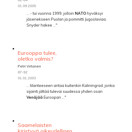
01.09.2005
... - tui vuonna 1999, jolloin
NATO
hyväksyi
jäsenekseen Puolan ja pommitti Jugoslaviaa.
Snyder hakee ..."
Eurooppa tulee,
oletko valmis?
Petri Virtanen
87-92
01.01.2003
... tilanteeseen antaa kuitenkin Kaliningrad, jonka
sijainti jättää tulevai­ suudessa yhden osan
Venäjää
Euroopan ..."
Saamelaisten
kiristyvä oikeudellinen