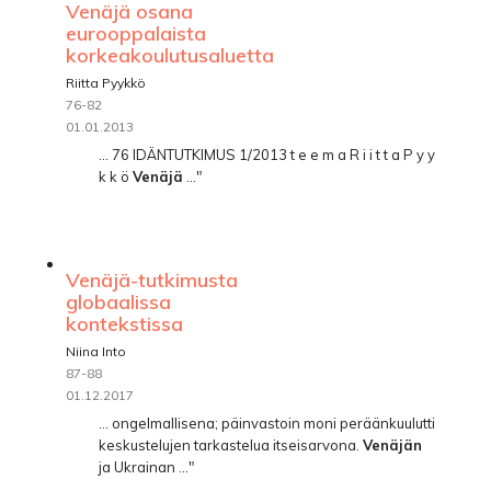
Venäjä osana
eurooppalaista
korkeakoulutusaluetta
Riitta Pyykkö
76-82
01.01.2013
... 76 IDÄNTUTKIMUS 1/2013 t e e m a R i i t t a P y y
k k ö
Venäjä
..."
Venäjä-tutkimusta
globaalissa
kontekstissa
Niina Into
87-88
01.12.2017
... ongelmallisena; päinvastoin moni peräänkuulutti
keskustelujen tarkastelua itseisarvona.
Venäjän
ja Ukrainan ..."