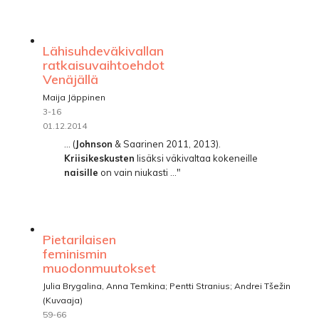
Lähisuhdeväkivallan
ratkaisuvaihtoehdot
Venäjällä
Maija Jäppinen
3-16
01.12.2014
... (
Johnson
& Saarinen 2011, 2013).
Kriisikeskusten
lisäksi väkivaltaa kokeneille
naisille
on vain niukasti ..."
Pietarilaisen
feminismin
muodonmuutokset
Julia Brygalina, Anna Temkina; Pentti Stranius; Andrei Tšežin
(Kuvaaja)
59-66