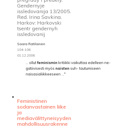
Gendernyje
issledovanija 13/2005.
Red. Irina Savkina.
Harkov: Harkovski
tsentr gendernyh
issledovanij
Saara Ratilainen
104-106
01.12.2006
... ollut
feminismin
kritiikki vaikuttaa edelleen ne-
gatiivisesti myös
naisten
suh- tautumiseen
naisasialiikkeeseen ..."
Feministinen
sodanvastainen liike
ja
mediavälittyneisyyden
mahdollisuusrakenne