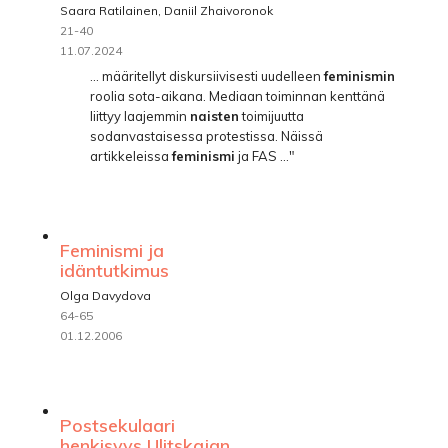
Saara Ratilainen, Daniil Zhaivoronok
21-40
11.07.2024
... määritellyt diskursiivisesti uudelleen
feminismin
roolia sota-aikana. Mediaan toiminnan kenttänä
liittyy laajemmin
naisten
toimijuutta
sodanvastaisessa protestissa. Näissä
artikkeleissa
feminismi
ja FAS ..."
Feminismi ja
idäntutkimus
Olga Davydova
64-65
01.12.2006
Postsekulaari
henkisyys Ulitskajan