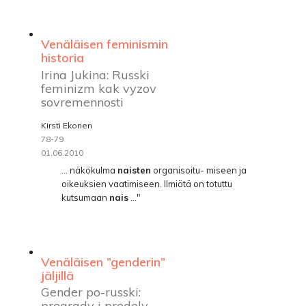
Venäläisen feminismin
historia
Irina Jukina: Russki
feminizm kak vyzov
sovremennosti
Kirsti Ekonen
78-79
01.06.2010
... näkökulma
naisten
organisoitu- miseen ja
oikeuksien vaatimiseen. Ilmiötä on totuttu
kutsumaan
nais
..."
Venäläisen ”genderin”
jäljillä
Gender po-russki:
pregrady i predely.