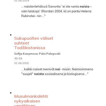
01.06.2014
... naistenlehdissä Sanonta ”ei ole rumia
naisia
–
vain laiskoja” (Riordan 2004, iii) on pantu Helena
Rubinstei- nin ..."
Sukupuolten väliset
suhteet
Tadžikistanissa
Sofija Kasymova; Päivi Paloposki
45-54
01.06.2002
... kaikki naiset menivät
nai
- misiin. Naimisiinmeno
"suojeli"
naista
sosiaalisena ja biologisena ..."
Musulmankalehti
nykyaikaisen
venäläisen