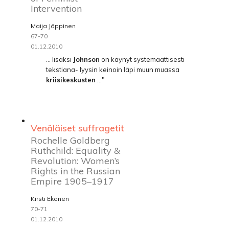
Intervention
Maija Jäppinen
67-70
01.12.2010
... lisäksi
Johnson
on käynyt systemaattisesti
tekstiana- lyysin keinoin läpi muun muassa
kriisikeskusten
..."
Venäläiset suffragetit
Rochelle Goldberg
Ruthchild: Equality &
Revolution: Women’s
Rights in the Russian
Empire 1905–1917
Kirsti Ekonen
70-71
01.12.2010