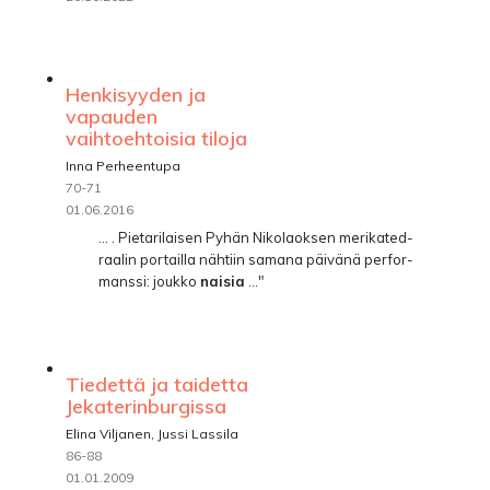
Henkisyyden ja
vapauden
vaihtoehtoisia tiloja
Inna Perheentupa
70-71
01.06.2016
... . Pietarilaisen Pyhän Nikolaoksen merikated-
raalin portailla nähtiin samana päivänä perfor-
manssi: joukko
naisia
..."
Tiedettä ja taidetta
Jekaterinburgissa
Elina Viljanen, Jussi Lassila
86-88
01.01.2009