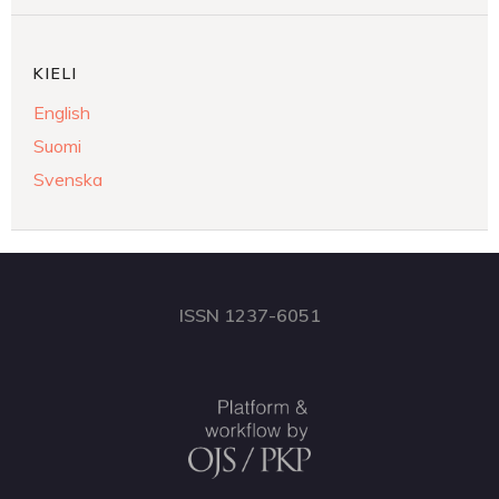
KIELI
English
Suomi
Svenska
ISSN 1237-6051