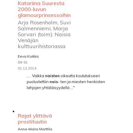
Katariina Suuresta
2000-luvun
glamourprinsessoihin
Arja Rosenholm, Suvi
Salmenniemi, Marja
Sorvari (toim): Naisia
Venäjän
kulttuurihistoriassa
Eeva Kuikka
89-91
01.12.2014
... . Vaikka
naisten
oikeutta koulutukseen
puolustettiin
nais
- ten ja miesten henkisten
lahjojen yhtäläisyydellä ..."
Rajat ylittävä
prostituutio
Anna-Maria Marttila