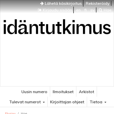
Lähetä käsikirjoitus
Rekisteröidy
Kirjaudu sisään
en
fi
sv
Hae
Idäntutkimus
VENÄJÄN JA ITÄISEN EUROOPAN TUTKIMUKSEN
AIKAKAUSLEHTI
Uusin numero
Ilmoitukset
Arkistot
Tulevat numerot
Kirjoittajan ohjeet
Tietoa
Etusivu
/
Hae