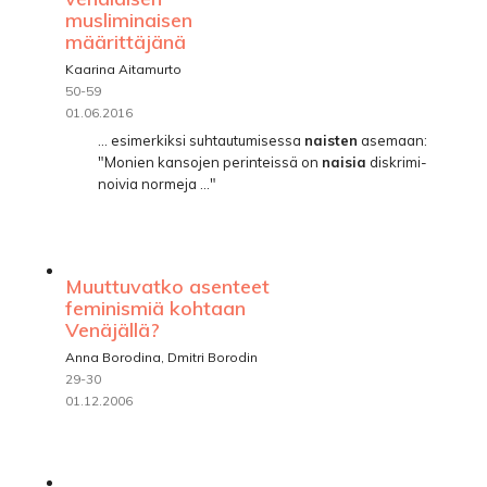
musliminaisen
määrittäjänä
Kaarina Aitamurto
50-59
01.06.2016
... esimerkiksi suhtautumisessa
naisten
asemaan:
"Monien kansojen perinteissä on
naisia
diskrimi-
noivia normeja ..."
Muuttuvatko asenteet
feminismiä kohtaan
Venäjällä?
Anna Borodina, Dmitri Borodin
29-30
01.12.2006