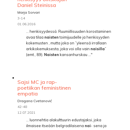
Daniel Steinissa
Marja Sorvari
3-14
01.06.2016
... henkisyydessä. Ruumiillisuuden korostaminen
avaa tilaa
naisten
toimijuudelle ja henkisyyden
kokemusten , mutta joka on ”yleensä irrallaan
arkikokemuksesta, joka voi olla vain
naisilla
”
(emt., 89).
Naisten
kansanhurskau ..."
Sajsi MC ja rap-
poetiikan feministinen
empatia
Dragana Cvetanović
42-48
12.07.2021
... luonnehtia alakulttuurin edustajaksi, joka
ilmaisee itseään belgradilaisena
nai
- sena ja