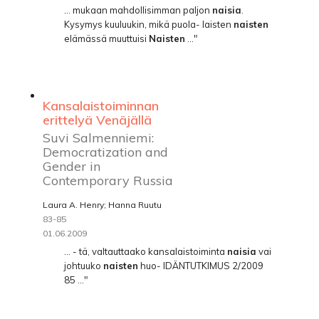
... mukaan mahdollisimman paljon
naisia
.
Kysymys kuuluukin, mikä puola- laisten
naisten
elämässä muuttuisi
Naisten
..."
Kansalaistoiminnan
erittelyä Venäjällä
Suvi Salmenniemi:
Democratization and
Gender in
Contemporary Russia
Laura A. Henry; Hanna Ruutu
83-85
01.06.2009
... - tä, valtauttaako kansalaistoiminta
naisia
vai
johtuuko
naisten
huo- IDÄNTUTKIMUS 2/2009
85 ..."