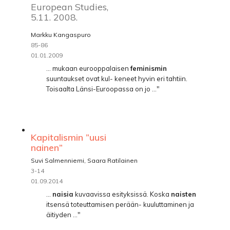
European Studies,
5.11. 2008.
Markku Kangaspuro
85-86
01.01.2009
... mukaan eurooppalaisen
feminismin
suuntaukset ovat kul- keneet hyvin eri tahtiin.
Toisaalta Länsi-Euroopassa on jo ..."
Kapitalismin ”uusi
nainen”
Suvi Salmenniemi, Saara Ratilainen
3-14
01.09.2014
...
naisia
kuvaavissa esityksissä. Koska
naisten
itsensä toteuttamisen perään- kuuluttaminen ja
äitiyden ..."