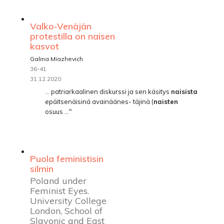
Valko-Venäjän
protestilla on naisen
kasvot
Galina Miazhevich
36-41
31.12.2020
... patriarkaalinen diskurssi ja sen käsitys
naisista
epäitsenäisinä avainäänes- täjinä (
naisten
osuus ..."
Puola feministisin
silmin
Poland under
Feminist Eyes.
University College
London, School of
Slavonic and East