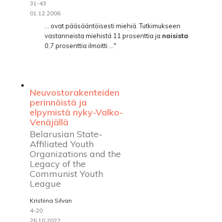
31-43
01.12.2006
... ovat pääsääntöisesti miehiä. Tutkimukseen
vastanneista miehistä 11 prosenttia ja
naisista
0,7 prosenttia ilmoitti ..."
Neuvostorakenteiden
perinnöistä ja
elpymistä nyky-Valko-
Venäjällä
Belarusian State-
Affiliated Youth
Organizations and the
Legacy of the
Communist Youth
League
Kristiina Silvan
4-20
26.10.2022