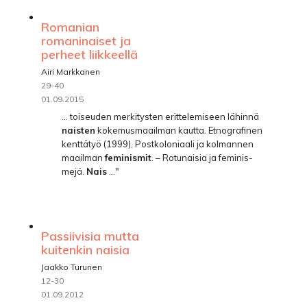
Romanian
romaninaiset ja
perheet liikkeellä
Airi Markkanen
29-40
01.09.2015
... toiseuden merkitysten erittelemiseen lähinnä
naisten
kokemusmaailman kautta. Etnografinen
kenttätyö (1999), Postkoloniaali ja kolmannen
maailman
feminismit
. – Rotunaisia ja feminis-
mejä.
Nais
..."
Passiivisia mutta
kuitenkin naisia
Jaakko Turunen
12-30
01.09.2012