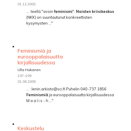
01.12.2002
... ­ teellä "avoin
feminismi
".
Naisten
kriisikeskus
(NKK) on suuntautunut konkreettisten
kysymysten ..."
Feminismiä ja
eurooppalaisuutta
kirjallisuudessa
Ulla Hakanen
107-109
01.06.2005
... : lenin.arkisto@sci.fi Puhelin 040-737 1856
Feminismiä
ja eurooppalaisuutta kirjallisuudessa
M a a l i s - h ..."
Keskustelu