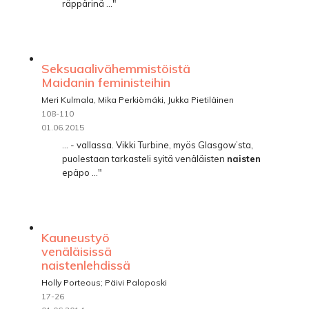
räppärinä ..."
Seksuaalivähemmistöistä
Maidanin feministeihin
Meri Kulmala, Mika Perkiömäki, Jukka Pietiläinen
108-110
01.06.2015
... - vallassa. Vikki Turbine, myös Glasgow’sta,
puolestaan tarkasteli syitä venäläisten
naisten
epäpo ..."
Kauneustyö
venäläisissä
naistenlehdissä
Holly Porteous; Päivi Paloposki
17-26