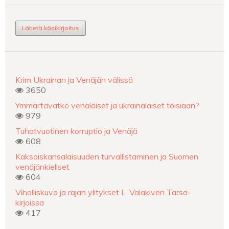
Lähetä käsikirjoitus
Krim Ukrainan ja Venäjän välissä
3650
Ymmärtävätkö venäläiset ja ukrainalaiset toisiaan?
979
Tuhatvuotinen korruptio ja Venäjä
608
Kaksoiskansalaisuuden turvallistaminen ja Suomen
venäjänkieliset
604
Viholliskuva ja rajan ylitykset L. Valakiven Tarsa-
kirjoissa
417