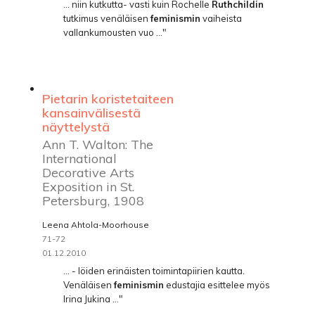
... niin kutkutta- vasti kuin Rochelle
Ruthchildin
tutkimus venäläisen
feminismin
vaiheista
vallankumousten vuo ..."
Pietarin koristetaiteen
kansainvälisestä
näyttelystä
Ann T. Walton: The
International
Decorative Arts
Exposition in St.
Petersburg, 1908
Leena Ahtola-Moorhouse
71-72
01.12.2010
... - löiden erinäisten toimintapiirien kautta.
Venäläisen
feminismin
edustajia esittelee myös
Irina Jukina ..."