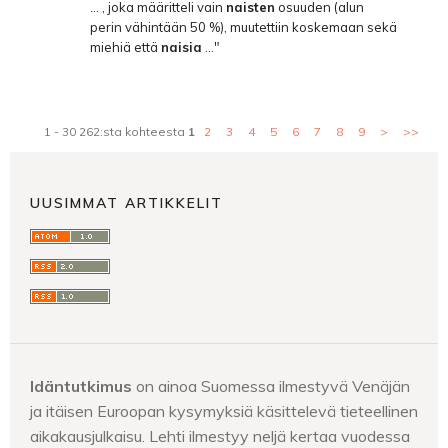
... , joka määritteli vain
naisten
osuuden (alun
perin vähintään 50 %), muutettiin koskemaan sekä
miehiä että
naisia
..."
1 - 30 262:sta kohteesta
1
2
3
4
5
6
7
8
9
>
>>
UUSIMMAT ARTIKKELIT
Idäntutkimus
on ainoa Suomessa ilmestyvä Venäjän
ja itäisen Euroopan kysymyksiä käsittelevä tieteellinen
aikakausjulkaisu. Lehti ilmestyy neljä kertaa vuodessa