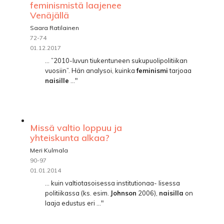
feminismistä laajenee
Venäjällä
Saara Ratilainen
72-74
01.12.2017
... ”2010-luvun tiukentuneen sukupuolipolitiikan
vuosiin”. Hän analysoi, kuinka
feminismi
tarjoaa
naisille
..."
Missä valtio loppuu ja
yhteiskunta alkaa?
Meri Kulmala
90-97
01.01.2014
... kuin valtiotasoisessa institutionaa- lisessa
politiikassa (ks. esim.
Johnson
2006),
naisilla
on
laaja edustus eri ..."