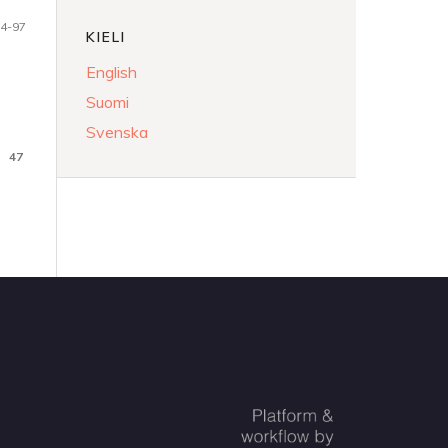
4-97
KIELI
English
Suomi
Svenska
47