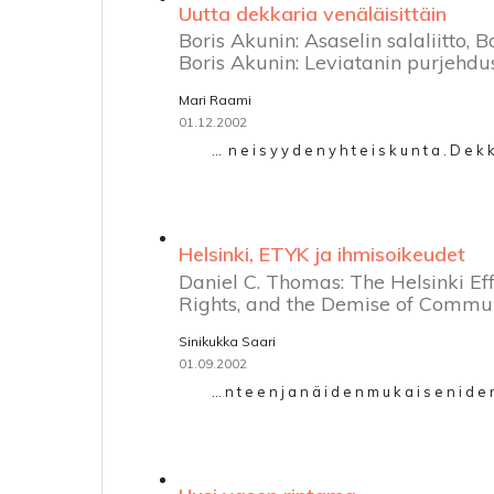
Uutta dekkaria venäläisittäin
Boris Akunin: Asaselin salaliitto, 
Boris Akunin: Leviatanin purjehdu
Mari Raami
01.12.2002
... ­ n e i s y y d e n y h t e i s k u n t a . D e k 
Helsinki, ETYK ja ihmisoikeudet
Daniel C. Thomas: The Helsinki Ef
Rights, and the Demise of Comm
Sinikukka Saari
01.09.2002
... n t e e n j a n ä i d e n m u k a i s e n i d e n