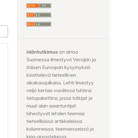
Idäntutkimus
on ainoa
Suomessa ilmestyvä Venäjän ja
itäisen Euroopan kysymyksiä
käsittelevä tieteellinen
aikakausjulkaisu. Lehti ilmestyy
neljä kertaa vuodessa tuhtina
tietopakettina, jossa tutkijat ja
muut alan asiantuntijat
lähestyvät lehden teemaa
tieteellisissä artikkeleissa,
kolumneissa, teemaesseissä ja
kirja-arvosteluissa.