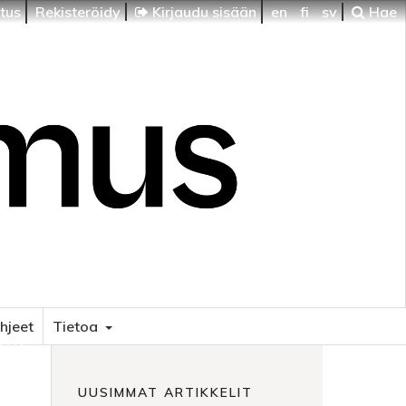
itus
Rekisteröidy
Kirjaudu sisään
en
fi
sv
Hae
ohjeet
Tietoa
HTI
UUSIMMAT ARTIKKELIT