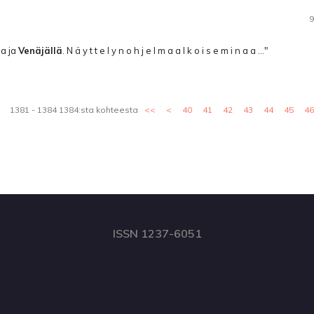
9
sa ja
Venäjällä
. N ä y t t e l y n o h j e l m a a l k o i s e m i n a a ..."
1381 - 1384 1384:sta kohteesta
<<
<
40
41
42
43
44
45
46
ISSN 1237-6051