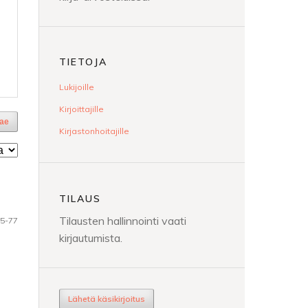
TIETOJA
Lukijoille
Kirjoittajille
ae
Kirjastonhoitajille
TILAUS
Tilausten hallinnointi vaati
5-77
kirjautumista.
Lähetä käsikirjoitus