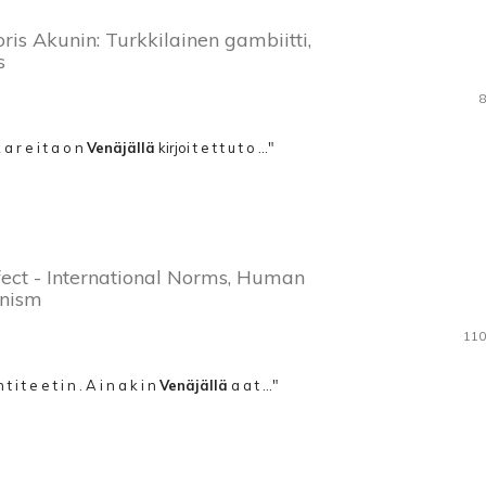
Boris Akunin: Turkkilainen gambiitti,
s
8
k a r e i t a o n
Venäjällä
kirjoi­ t e t t u t o ..."
fect - International Norms, Human
unism
110
 t i t e e t i n . A i n a k i n
Venäjällä
a a t ..."