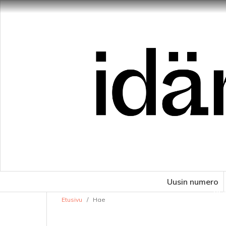
Uusin numero
VE
Etusivu
/
Hae