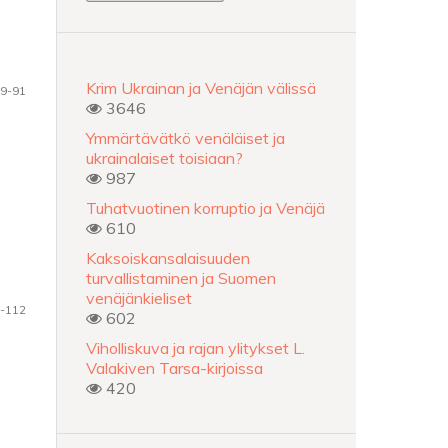
Krim Ukrainan ja Venäjän välissä
9-91
3646
Ymmärtävätkö venäläiset ja
ukrainalaiset toisiaan?
987
Tuhatvuotinen korruptio ja Venäjä
610
Kaksoiskansalaisuuden
turvallistaminen ja Suomen
venäjänkieliset
-112
602
Viholliskuva ja rajan ylitykset L.
Valakiven Tarsa-kirjoissa
420