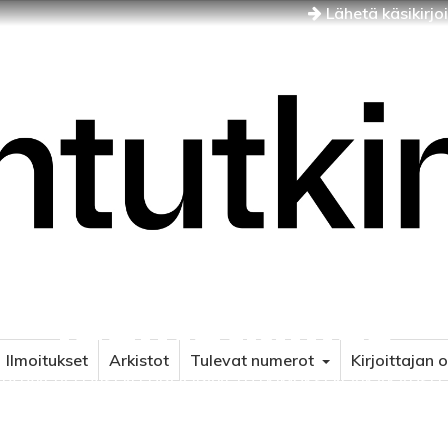
Lähetä käsikirjo
Idäntutkimus
Ilmoitukset
Arkistot
Tulevat numerot
Kirjoittajan 
NÄJÄN JA ITÄISEN EUROOPAN TUTKIMUKSEN AIKAKAUSLE