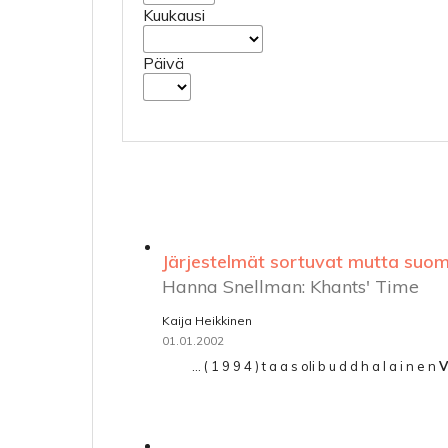
Kuukausi
Päivä
Järjestelmät sortuvat mutta suom
Hanna Snellman: Khants' Time
Kaija Heikkinen
01.01.2002
... ( 1 9 9 4 ) t a a s oli b u d d h a l a i n e n
V