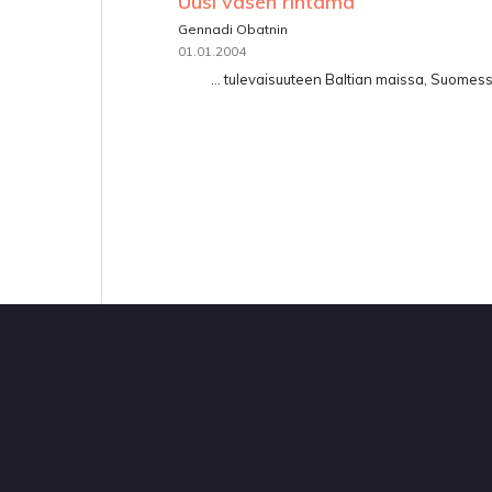
Uusi vasen rintama
Gennadi Obatnin
01.01.2004
... tulevaisuuteen Baltian maissa, Suomes