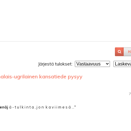
H
Järjestä tulokset:
alais-ugrilainen kansatiede pysyy
7
enäj
ä - t u l k i n t a , j o n ­ k a v i i m e s ä ..."