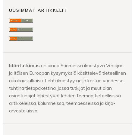
UUSIMMAT ARTIKKELIT
Idäntutkimus
on ainoa Suomessa ilmestyvä Venäjän
ja itäisen Euroopan kysymyksiä käsittelevä tieteellinen
aikakausjulkaisu. Lehti ilmestyy neljä kertaa vuodessa
tuhtina tietopakettina, jossa tutkijat ja muut alan
asiantuntijat lähestyvät lehden teemaa tieteellisissä
artikkeleissa, kolumneissa, teemaesseissä ja kirja-
arvosteluissa.