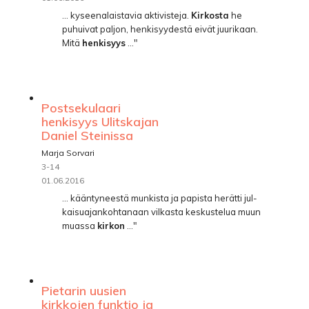
... kyseenalaistavia aktivisteja.
Kirkosta
he
puhuivat paljon, henkisyydestä eivät juurikaan.
Mitä
henkisyys
..."
Postsekulaari
henkisyys Ulitskajan
Daniel Steinissa
Marja Sorvari
3-14
01.06.2016
... kääntyneestä munkista ja papista herätti jul-
kaisuajankohtanaan vilkasta keskustelua muun
muassa
kirkon
..."
Pietarin uusien
kirkkojen funktio ja