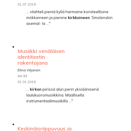
01.07.2019
... vilahteli pieniä kyliä harmaine koristeellisine
mökkeineen ja pienine
kirkkoineen
. Smolenskin
asemal- la ..."
Musiikki venäläisen
identiteetin
rakentajana
Elina Viljanen
84-93
01.01.2016
...
kirkon
piirissä alun perin yksiäänisenä
laulukuoromusiikkina. Maallisella
instrumentaalimusiikilla ..."
Keskinäisriippuvuus ja