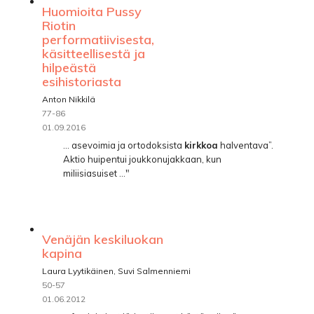
Huomioita Pussy
Riotin
performatiivisesta,
käsitteellisestä ja
hilpeästä
esihistoriasta
Anton Nikkilä
77-86
01.09.2016
... asevoimia ja ortodoksista
kirkkoa
halventava”.
Aktio huipentui joukkonujakkaan, kun
miliisiasuiset ..."
Venäjän keskiluokan
kapina
Laura Lyytikäinen, Suvi Salmenniemi
50-57
01.06.2012