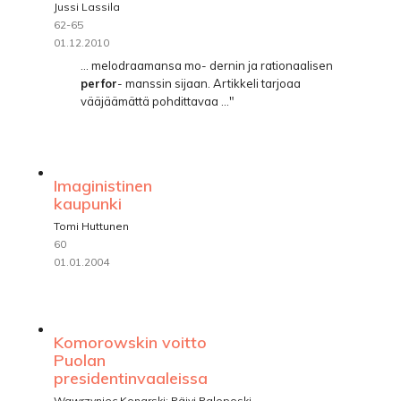
Jussi Lassila
62-65
01.12.2010
... melodraamansa mo- dernin ja rationaalisen
perfor
- manssin sijaan. Artikkeli tarjoaa
vääjäämättä pohdittavaa ..."
Imaginistinen
kaupunki
Tomi Huttunen
60
01.01.2004
Komorowskin voitto
Puolan
presidentinvaaleissa
Wawrzyniec Konarski; Päivi Paloposki