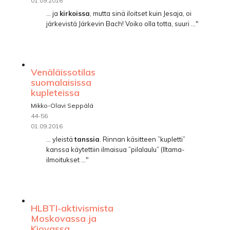
01.09.2016
... ja
kirkoissa
, mutta sinä iloitset kuin Jesaja, oi
järkevistä Järkevin Bach! Voiko olla totta, suuri ..."
Venäläissotilas
suomalaisissa
kupleteissa
Mikko-Olavi Seppälä
44-56
01.09.2016
... yleistä
tanssia
. Rinnan käsitteen ”kupletti”
kanssa käytettiin ilmaisua ”pilalaulu” (Iltama-
ilmoitukset ..."
HLBTI-aktivismista
Moskovassa ja
Kiovassa