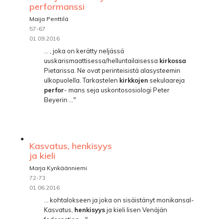
performanssi
Maija Penttilä
57-67
01.09.2016
... , joka on kerätty neljässä
uuskarismaattisessa/helluntailaisessa
kirkossa
Pietarissa. Ne ovat perinteisistä alasysteemin
ulkopuolella. Tarkastelen
kirkkojen
sekulaareja
perfor
- mans seja uskontososiologi Peter
Beyerin ..."
Kasvatus, henkisyys
ja kieli
Marja Kynkäänniemi
72-73
01.06.2016
... kohtalokseen ja joka on sisäistänyt monikansal-
Kasvatus,
henkisyys
ja kieli lisen Venäjän