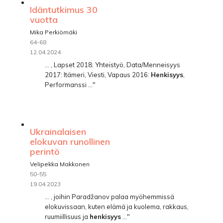
Idäntutkimus 30
vuotta
Mika Perkiömäki
64-68
12.04.2024
... , Lapset 2018: Yhteistyö, Data/Menneisyys
2017: Itämeri, Viesti, Vapaus 2016:
Henkisyys
,
Performanssi ..."
Ukrainalaisen
elokuvan runollinen
perintö
Velipekka Makkonen
50-55
19.04.2023
... , joihin Paradžanov palaa myöhemmissä
elokuvissaan, kuten elämä ja kuolema, rakkaus,
ruumiillisuus ja
henkisyys
..."