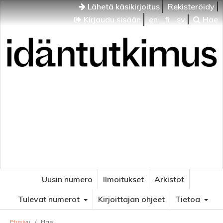
Lähetä käsikirjoitus
Rekisteröidy
Kirjaudu sisään
en
fi
sv
Hae
Idäntutkimus
VENÄJÄN JA ITÄISEN EUROOPAN TUTKIMUKSEN
AIKAKAUSLEHTI
Uusin numero
Ilmoitukset
Arkistot
Tulevat numerot
Kirjoittajan ohjeet
Tietoa
Etusivu
/
Hae