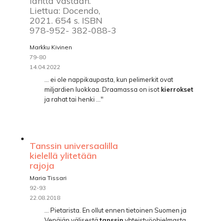
länttä vastaan.
Liettua: Docendo,
2021. 654 s. ISBN
978-952- 382-088-3
Markku Kivinen
79-80
14.04.2022
... ei ole nappikaupasta, kun pelimerkit ovat
miljardien luokkaa. Draamassa on isot
kierrokset
ja rahat tai henki ..."
Tanssin universaalilla
kielellä ylitetään
rajoja
Maria Tissari
92-93
22.08.2018
... Pietarista. En ollut ennen tietoinen Suomen ja
Venäjän välisestä
tanssin
yhteistyöohjelmasta,