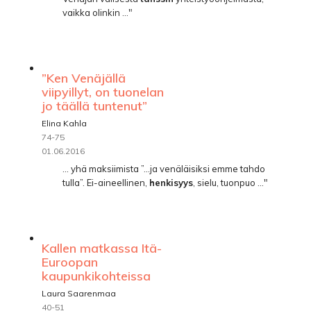
vaikka olinkin ..."
”Ken Venäjällä
viipyillyt, on tuonelan
jo täällä tuntenut”
Elina Kahla
74-75
01.06.2016
... yhä maksiimista ”…ja venäläisiksi emme tahdo
tulla”. Ei-aineellinen,
henkisyys
, sielu, tuonpuo ..."
Kallen matkassa Itä-
Euroopan
kaupunkikohteissa
Laura Saarenmaa
40-51