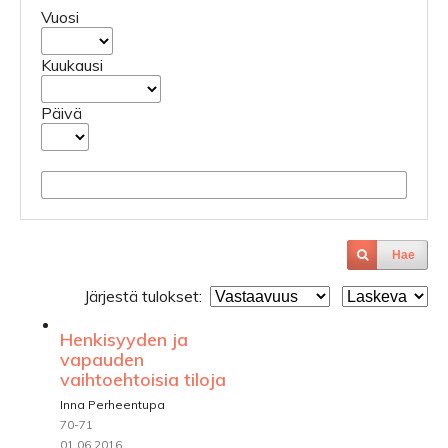
Vuosi
Kuukausi
Päivä
Hae
Järjestä tulokset:
Henkisyyden ja
vapauden
vaihtoehtoisia tiloja
Inna Perheentupa
70-71
01.06.2016