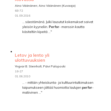
Aino Väänänen; Aino Väänänen (Kuvaaja)
68-72
01.09.2016
... säestämänä. Julki lausutut kokemukset saivat
yleisön kyyneliin.
Perfor
- manssin kautta
käsiteltiin kipeitä ..."
Letov ja lento yli
ulottuvuuksien
Yngvar B. Steinholt; Päivi Paloposki
18-27
01.06.2010
... - mittäin yhteiskunta- ja kulttuurintutkimuksen
taipumukseen jättää huomiotta laulujen
perfor
-
matiivinen ..."