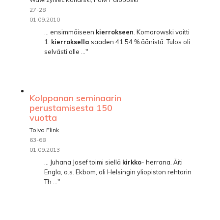
27-28
01.09.2010
... ensimmäiseen
kierrokseen
. Komorowski voitti
1.
kierroksella
saaden 41,54 % äänistä. Tulos oli
selvästi alle ..."
Kolppanan seminaarin
perustamisesta 150
vuotta
Toivo Flink
63-68
01.09.2013
... Juhana Josef toimi siellä
kirkko
- herrana. Äiti
Engla, o.s. Ekbom, oli Helsingin yliopiston rehtorin
Th ..."