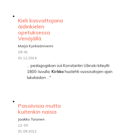
Kieli kasvattajana
äidinkielen
opetuksessa
Venäjällä
Marja Kynkäänniemi
29-41
01.12.2014
... pedagogiikan isä Konstantin Ušinski kiteytti
1800-luvulla.
Kirkko
huolehti vuosisatojen ajan
lukutaidon ..."
Passiivisia mutta
kuitenkin naisia
Jaakko Turunen
12-30
01.09.2012