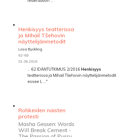
federaation ..."
Henkisyys teatterissa
ja Mihail Tšehovin
näyttelijänmetodit
Liisa Byckling
62-68
01.06.2016
... 62 IDÄNTUTKIMUS 2/2016
Henkisyys
teatterissa ja Mihail Tšehovin näyttelijänmetodit
essee L ..."
Rohkeiden naisten
protesti
Masha Gessen: Words
Will Break Cement -
The Passion of Pussy