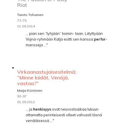
Riot
Taisto Tolvanen
73-75
01.09.2014
... pian sen ”tyhjään” toimin- taan. Liityttyään
Vojna-ryhmään Katja esitti sen kanssa
perfor
-
mansseja ..."
Virkaanastujaisesitelmä:
”Minne kiidät, Venäjä,
vastaa?”
Maija Könönen
93-97
01.09.2012
... ja
henkisyys
ovat neuvostoaikaa lukuun
ottamatta perinteisesti olleet vahvasti läsnä
venäläisessä ..."