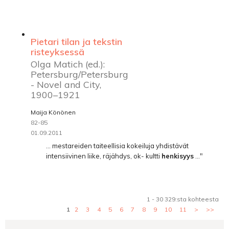
Pietari tilan ja tekstin
risteyksessä
Olga Matich (ed.):
Petersburg/Petersburg
- Novel and City,
1900–1921
Maija Könönen
82-85
01.09.2011
... mestareiden taiteellisia kokeiluja yhdistävät
intensiivinen liike, räjähdys, ok- kultti
henkisyys
..."
1 - 30 329:sta kohteesta
1
2
3
4
5
6
7
8
9
10
11
>
>>