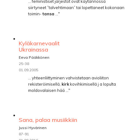
... feministiset järjestöt ovat käytännössä
siirtyneet ”talvehtimaan” tai lopettaneet kokonaan
toimin-
tansa
..."
Kyläkarnevaalit
Ukrainassa
Eeva Pääkkönen
25-38
01.09.2005
... yhteenliittyminen vahvistetaan avioliiton
rekisteröimisellä,
kirk
­ kovihkimisellä j a lopulta
moldovalaisen hää ..."
Sana, palaa musiikkiin
Jussi Hyvärinen
87-91