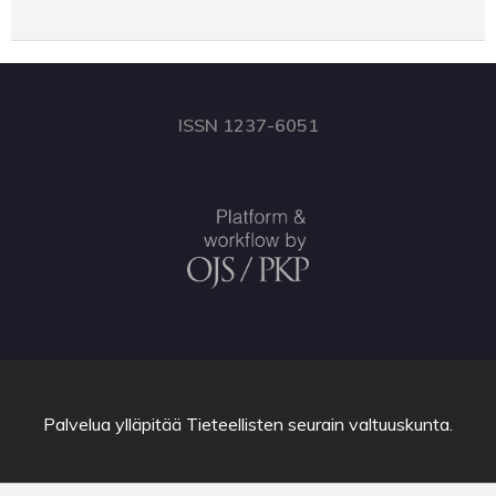
ISSN 1237-6051
Palvelua ylläpitää
Tieteellisten seurain valtuuskunta
.