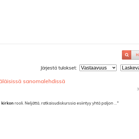
H
Järjestä tulokset:
äläisissä sanomalehdissä
3
a
kirkon
rooli. Neljättä, ratkaisudiskurssia esiintyy yhtä paljon ..."