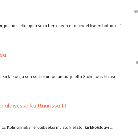
98
on
, ja saa sieltä apua sekä henkiseen että aineel­ liseen hätään ..."
ssa
6
ta
kirk
- koa ja sen seurakuntaelämää, ja että Stalin taas halusi ..."
näläisessä kulttuurissa I I
staito. Kolmanneksi, erotukseksi muista kielistä (
kirkko
)slaavi ..."