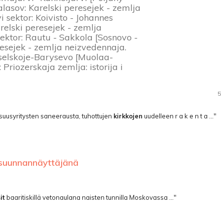
alasov: Karelski peresejek - zemlja
 sektor: Koivisto - Johannes
Karelski peresejek - zemlja
sektor: Rautu - Sakkola [Sosnovo -
resejek - zemlja neizvedennaja.
noselskoje-Barysevo [Muolaa-
i: Priozerskaja zemlja: istorija i
5
lisuusyritysten saneerausta, tuhottujen
kirkkojen
uudelleen­ r a k e n t a ..."
n suunnannäyttäjänä
it
baaritiskillä vetonaulana naisten tunnilla Moskovassa ..."