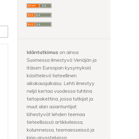
Idäntutkimus
on ainoa
Suomessa ilmestyvä Venäjän ja
itäisen Euroopan kysymyksiä
käsittelevä tieteellinen
aikakausjulkaisu. Lehti ilmestyy
neljä kertaa vuodessa tuhtina
tietopakettina, jossa tutkijat ja
muut alan asiantuntijat
lähestyvät lehden teemaa
tieteellisissä artikkeleissa,
kolumneissa, teemaesseissä ja
kirja-arvosteluissa.