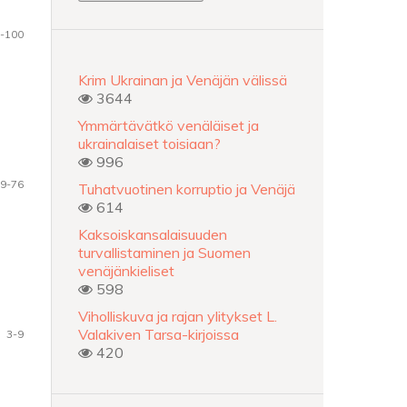
-100
Krim Ukrainan ja Venäjän välissä
3644
Ymmärtävätkö venäläiset ja
ukrainalaiset toisiaan?
996
9-76
Tuhatvuotinen korruptio ja Venäjä
614
Kaksoiskansalaisuuden
turvallistaminen ja Suomen
venäjänkieliset
598
Viholliskuva ja rajan ylitykset L.
Valakiven Tarsa-kirjoissa
3-9
420