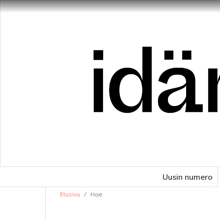
Uusin numero
VE
Etusivu
/
Hae