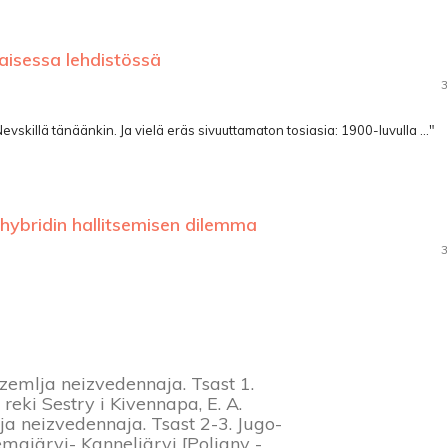
laisessa lehdistössä
3
vskillä tänäänkin. Ja vielä eräs sivuuttamaton tosiasia: 1900-luvulla ..."
hybridin hallitsemisen dilemma
3
- zemlja neizvedennaja. Tsast 1.
eki Sestry i Kivennapa, E. A.
ja neizvedennaja. Tsast 2-3. Jugo-
majärvi- Kanneljärvi [Poljany -