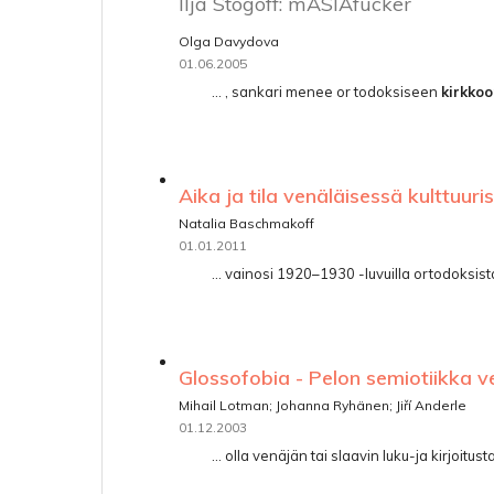
Ilja Stogoff: mASIAfucker
Olga Davydova
01.06.2005
... , sankari menee or­ todoksiseen
kirkko
Aika ja tila venäläisessä kulttuuri
Natalia Baschmakoff
01.01.2011
... vainosi 1920–1930 -luvuilla ortodoksis
Glossofobia - Pelon semiotiikka ve
Mihail Lotman; Johanna Ryhänen; Jiří Anderle
01.12.2003
... olla venäjän tai slaavin luku-ja kirjoitu