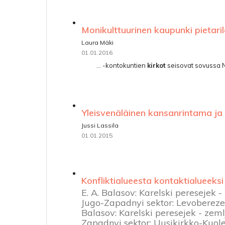
Monikulttuurinen kaupunki pietari
Laura Mäki
01.01.2016
... -kontokuntien
kirkot
seisovat sovussa Ne
Yleisvenäläinen kansanrintama ja 
Jussi Lassila
01.01.2015
Konfliktialueesta kontaktialueeksi
E. A. Balasov: Karelski peresejek 
Jugo-Zapadnyi sektor: Levobereze r
Balasov: Karelski peresejek - zeml
Zapadnyi sektor: Uusikirkko-Kuole