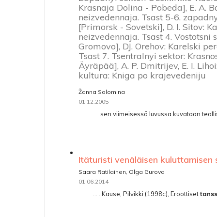
Krasnaja Dolina - Pobeda], E. A. B
neizvedennaja. Tsast 5-6. zapadnyi
[Primorsk - Sovetski], D. I. Sitov: 
neizvedennaja. Tsast 4. Vostotsni 
Gromovo], DJ. Orehov: Karelski pe
Tsast 7. Tsentralnyi sektor: Kras
Äyräpää], A. P. Dmitrijev, E. I. Liho
kultura: Kniga po krajevedeniju
Žanna Solomina
01.12.2005
... ­ sen viimeisessä luvussa kuvataan teol
Itäturisti venäläisen kuluttamise
Saara Ratilainen, Olga Gurova
01.06.2014
... . Kause, Pilvikki (1998c), Eroottiset
tanss