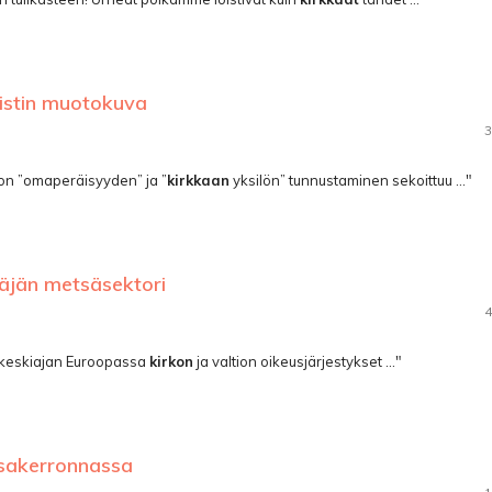
istin muotokuva
3
nnon ”omaperäisyyden” ja ”
kirkkaan
yksilön” tunnustaminen sekoittuu ..."
näjän metsäsektori
4
ja keskiajan Euroopassa
kirkon
ja valtion oikeusjärjestykset ..."
sakerronnassa