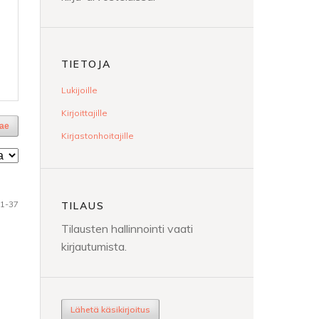
TIETOJA
Lukijoille
Kirjoittajille
ae
Kirjastonhoitajille
1-37
TILAUS
Tilausten hallinnointi vaati
kirjautumista.
Lähetä käsikirjoitus