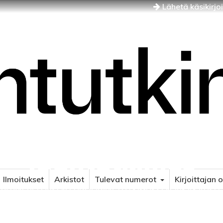
Lähetä käsikirjo
Idäntutkimus
Ilmoitukset
Arkistot
Tulevat numerot
Kirjoittajan 
NÄJÄN JA ITÄISEN EUROOPAN TUTKIMUKSEN AIKAKAUSLE