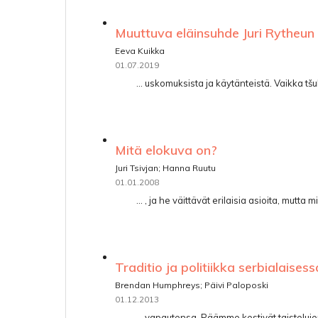
Muuttuva eläinsuhde Juri Rytheun
Eeva Kuikka
01.07.2019
... uskomuksista ja käytänteistä. Vaikka tš
Mitä elokuva on?
Juri Tsivjan; Hanna Ruutu
01.01.2008
... , ja he väittävät erilaisia asioita, mutta
Traditio ja politiikka serbialaises
Brendan Humphreys; Päivi Paloposki
01.12.2013
... vapautensa. Päämme kestivät taisteluje