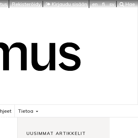
itus
Rekisteröidy
Kirjaudu sisään
en
fi
sv
Hae
ohjeet
Tietoa
HTI
UUSIMMAT ARTIKKELIT