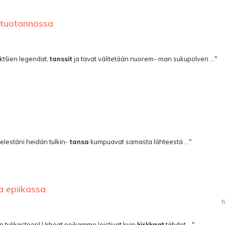
 tuotannossa
uktšien legendat,
tanssit
ja tavat välitetään nuorem- man sukupolven ..."
 mielestäni heidän tulkin-
tansa
kumpuavat samasta lähteestä ..."
sa epiikassa
5
n tulikasteen! Urheat poikamme loistivat kuin
kirkkaat
tähdet ..."