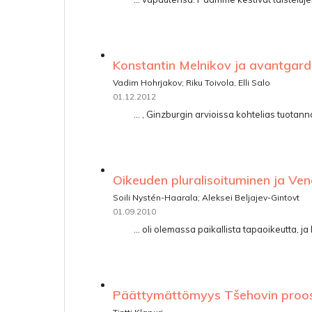
Konstantin Melnikov ja avantgard
Vadim Hohrjakov; Riku Toivola, Elli Salo
01.12.2012
... , Ginzburgin arvioissa kohtelias tuota
Oikeuden pluralisoituminen ja Ve
Soili Nystén-Haarala; Aleksei Beljajev-Gintovt
01.09.2010
... oli olemassa paikallista tapaoikeutta, 
Päättymättömyys Tšehovin proo