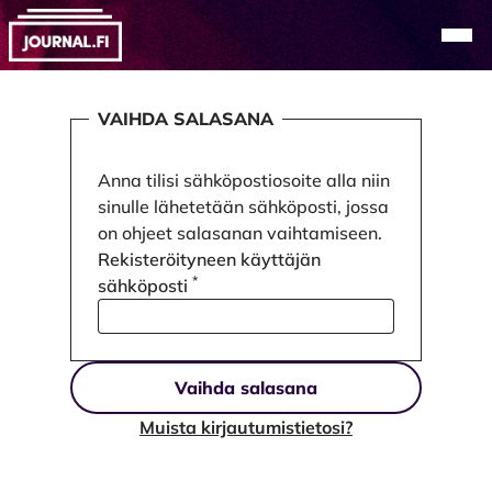
Alkuun
Navi
Vaihda salasana
VAIHDA SALASANA
Anna tilisi sähköpostiosoite alla niin
sinulle lähetetään sähköposti, jossa
on ohjeet salasanan vaihtamiseen.
Rekisteröityneen käyttäjän
*
sähköposti
Vaihda salasana
Muista kirjautumistietosi?