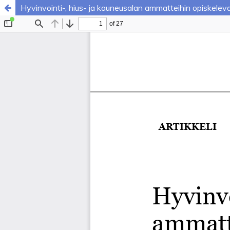
Hyvinvointi-, hius- ja kauneusalan ammatteihin opiskelevat k