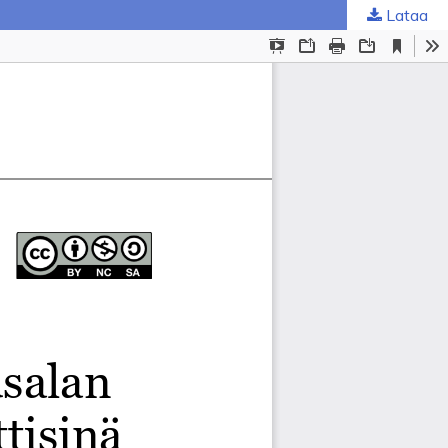
Lataa
ta
.