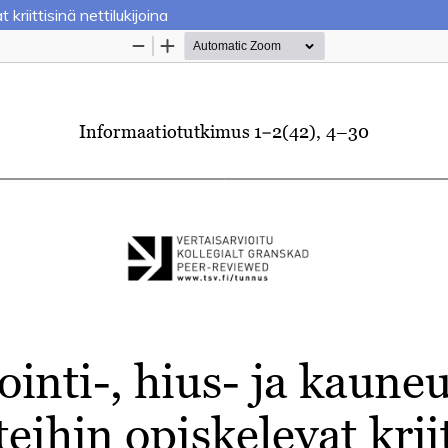
riittisinä nettilukijoina
Palvelua ylläpitää
Tieteellisten seurain valtuuskun