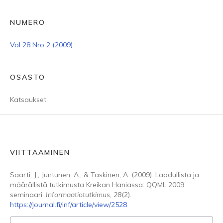
NUMERO
Vol 28 Nro 2 (2009)
OSASTO
Katsaukset
VIITTAAMINEN
Saarti, J., Juntunen, A., & Taskinen, A. (2009). Laadullista ja
määrällistä tutkimusta Kreikan Haniassa: QQML 2009
seminaari.
Informaatiotutkimus
,
28
(2).
https://journal.fi/inf/article/view/2528