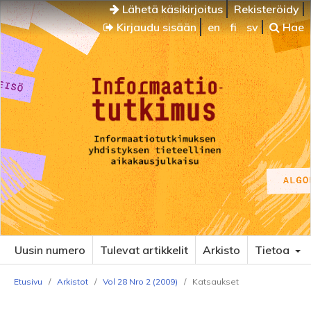
Lähetä käsikirjoitus
Rekisteröidy
Kirjaudu sisään
en
fi
sv
Hae
Uusin numero
Tulevat artikkelit
Arkisto
Tietoa
Etusivu
/
Arkistot
/
Vol 28 Nro 2 (2009)
/
Katsaukset