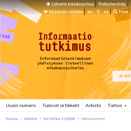
Lähetä käsikirjoitus
Rekisteröidy
Kirjaudu sisään
en
fi
sv
Hae
Uusin numero
Tulevat artikkelit
Arkisto
Tietoa
Etusivu
/
Arkistot
/
Vol 28 Nro 2 (2009)
/
Väitösluennot