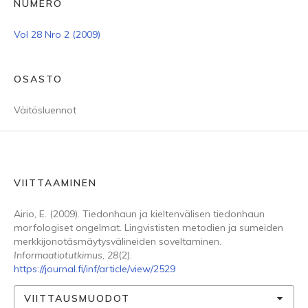
NUMERO
Vol 28 Nro 2 (2009)
OSASTO
Väitösluennot
VIITTAAMINEN
Airio, E. (2009). Tiedonhaun ja kieltenvälisen tiedonhaun
morfologiset ongelmat. Lingvististen metodien ja sumeiden
merkkijonotäsmäytysvälineiden soveltaminen.
Informaatiotutkimus
,
28
(2).
https://journal.fi/inf/article/view/2529
VIITTAUSMUODOT