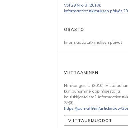
Vol 29 Nro 3 (2010):
Informaatiotutkimuksen päivät 2
OSASTO
Informaatiotutkimuksen päivät
VIITTAAMINEN
Niinikangas, L. (2010). Mistä puh
kun puhumme oppimisesta ja
koulukirjastoista?.
Informaatiotutk
29
(3).
https://journal.fi/inf/article/view/35
VIITTAUSMUODOT