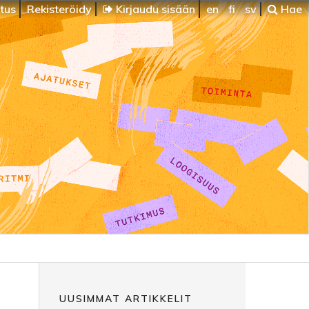
itus
Rekisteröidy
Kirjaudu sisään
en
fi
sv
Hae
UUSIMMAT ARTIKKELIT